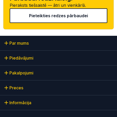
Pieraksts tiešsaistē — ātri un vienkārši.
Pieteikties redzes pārbaudei
Par mums
Piedāvājumi
Pakalpojumi
Preces
Informācija