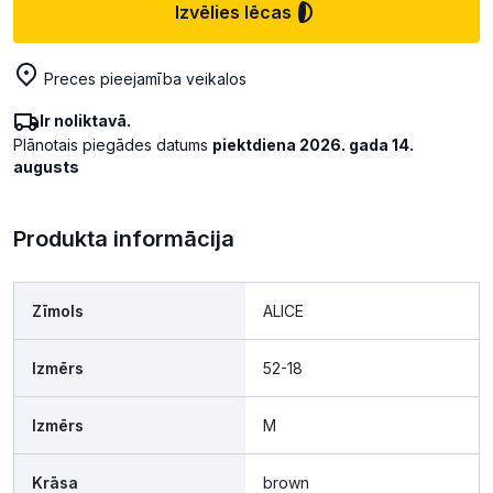
Izvēlies lēcas
Preces pieejamība veikalos
Ir noliktavā.
Plānotais piegādes datums
piektdiena 2026. gada 14.
augusts
Produkta informācija
Zīmols
ALICE
Izmērs
52-18
Izmērs
M
Krāsa
brown