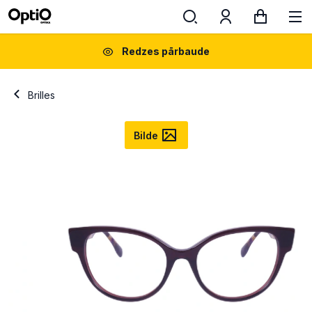
Redzes pārbaude
Brilles
Bilde