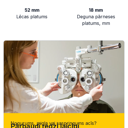
52 mm
18 mm
Lēcas platums
Deguna pārneses
platums, mm
Nogurums, migla vai saspringums acīs?
Pārbaudi redzi laicīgi