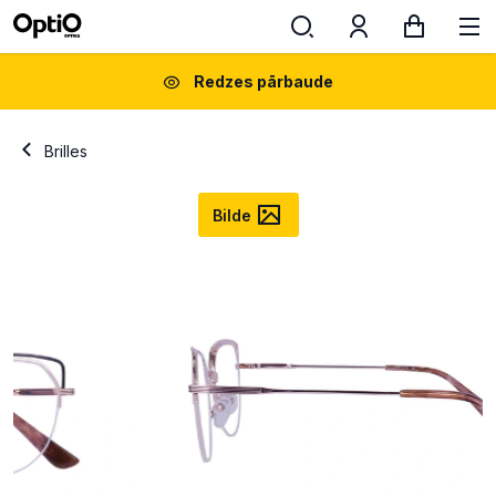
Redzes pārbaude
Brilles
Bilde