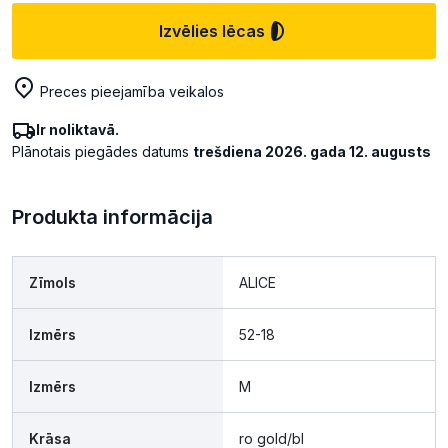
Izvēlies lēcas
Preces pieejamība veikalos
Ir noliktavā.
Plānotais piegādes datums
trešdiena 2026. gada 12. augusts
Produkta informācija
Zīmols
ALICE
Izmērs
52-18
Izmērs
M
Krāsa
ro gold/bl