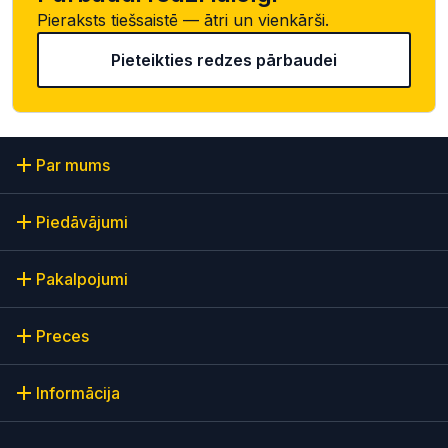
Pieraksts tiešsaistē — ātri un vienkārši.
Pieteikties redzes pārbaudei
Par mums
Piedāvājumi
Pakalpojumi
Preces
Informācija