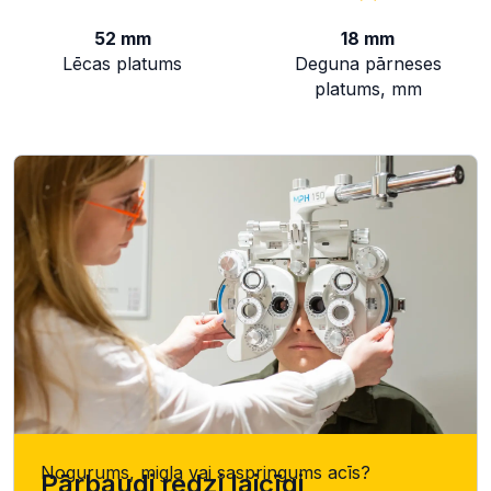
52 mm
18 mm
Lēcas platums
Deguna pārneses
platums, mm
Nogurums, migla vai saspringums acīs?
Pārbaudi redzi laicīgi