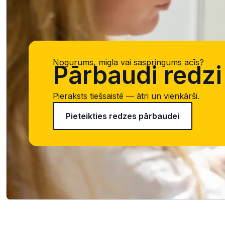
Nogurums, migla vai saspringums acīs?
Pārbaudi redzi 
Pieraksts tiešsaistē — ātri un vienkārši.
Pieteikties redzes pārbaudei