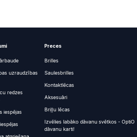
umi
Preces
ārbaude
Brilles
bas uzraudzības
Saulesbrilles
Kontaktlēcas
ēcu redzes
Aksesuāri
e
Briļļu lēcas
 iespējas
Izvēlies labāko dāvanu svētkos - OptiO
iespējas
dāvanu karti!
a atgriešana