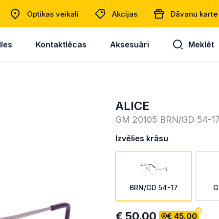
Optikas veikali
Akcijas
Dāvanu karte
lles
Kontaktlēcas
Aksesuāri
Meklēt
ALICE
GM 20105 BRN/GD 54-1
Izvēlies krāsu
BRN/GD 54-17
G
€ 50.00
€ 45.00