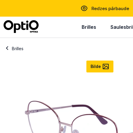
Redzes pārbaude
Brilles
Saulesbri
Brilles
Bilde