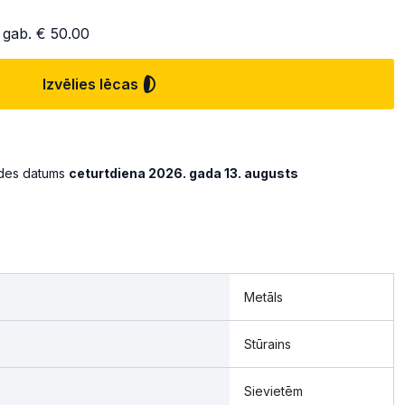
 gab.
€ 50.00
Izvēlies lēcas
ādes datums
ceturtdiena 2026. gada 13. augusts
Metāls
Stūrains
Sievietēm