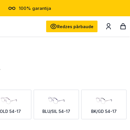
100% garantija
Meklēt
Redzes pārbaude
7
OLD 54-17
BLU/SIL 54-17
BK/GD 54-17