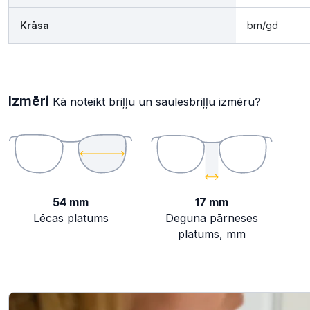
Krāsa
brn/gd
Izmēri
Kā noteikt briļļu un saulesbriļļu izmēru?
54 mm
17 mm
Lēcas platums
Deguna pārneses
platums, mm