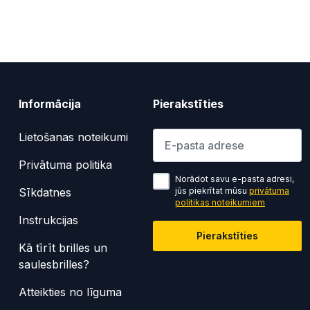
Informācija
Pierakstīties
Lūdzu ievadiet e-pasta adresi
Lietošanas noteikumi
Privātuma politika
Norādot savu e-pasta adresi,
Sīkdatnes
jūs piekrītat mūsu
privātuma
politikas noteikumiem
Instrukcijas
Pierakstīties
Kā tīrīt brilles un
saulesbrilles?
Atteikties no līguma