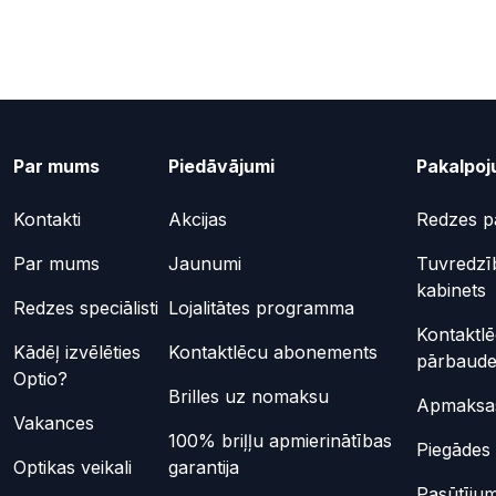
Par mums
Piedāvājumi
Pakalpoj
Kontakti
Akcijas
Redzes p
Par mums
Jaunumi
Tuvredzī
kabinets
Redzes speciālisti
Lojalitātes programma
Kontaktl
Kādēļ izvēlēties
Kontaktlēcu abonements
pārbaud
Optio?
Brilles uz nomaksu
Apmaksas
Vakances
100% briļļu apmierinātības
Piegādes 
Optikas veikali
garantija
Pasūtījum