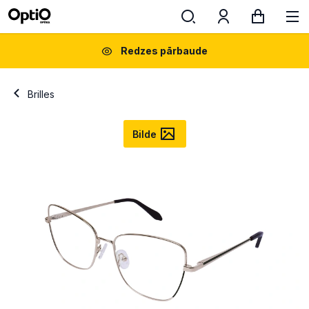
Redzes pārbaude
Brilles
Bilde