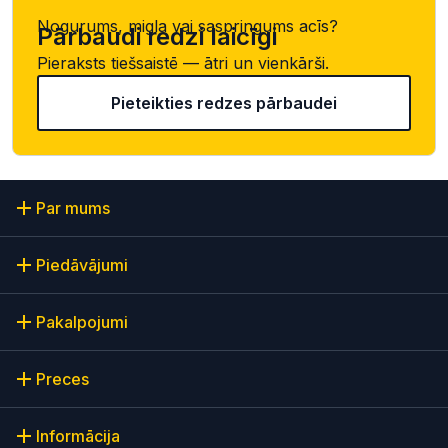
Nogurums, migla vai saspringums acīs?
Pārbaudi redzi laicīgi
Pieraksts tiešsaistē — ātri un vienkārši.
Pieteikties redzes pārbaudei
Par mums
Piedāvājumi
Pakalpojumi
Preces
Informācija