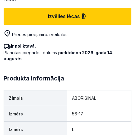
Izvēlies lēcas
Preces pieejamība veikalos
Ir noliktavā.
Plānotais piegādes datums
piektdiena 2026. gada 14.
augusts
Produkta informācija
Zīmols
ABORIGINAL
Izmērs
56-17
Izmērs
L