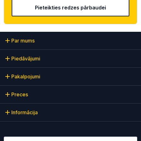
Pieteikties redzes pārbaudei
Par mums
Piedāvājumi
Pakalpojumi
Preces
Informācija
Lūdzu ievadiet e-pasta adresi