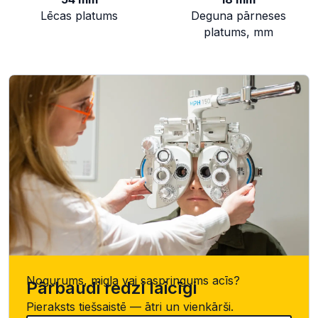
Lēcas platums
Deguna pārneses
platums, mm
Nogurums, migla vai saspringums acīs?
Pārbaudi redzi laicīgi
Pieraksts tiešsaistē — ātri un vienkārši.