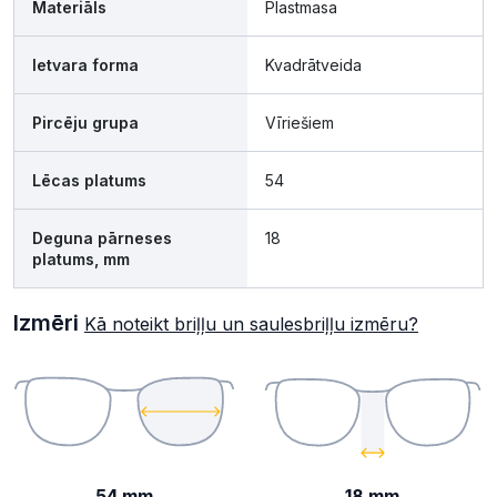
Materiāls
Plastmasa
Ietvara forma
Kvadrātveida
Pircēju grupa
Vīriešiem
Lēcas platums
54
Deguna pārneses
18
platums, mm
Izmēri
Kā noteikt briļļu un saulesbriļļu izmēru?
54 mm
18 mm