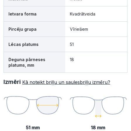
Ietvara forma
Kvadrātveida
Pircēju grupa
Vīriešiem
Lēcas platums
51
Deguna pārneses
18
platums, mm
Izmēri
Kā noteikt briļļu un saulesbriļļu izmēru?
51 mm
18 mm