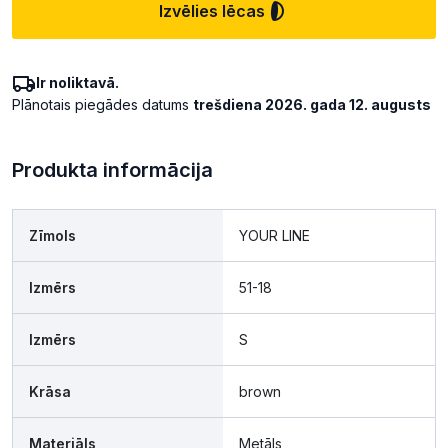
Izvēlies lēcas
Ir noliktavā.
Plānotais piegādes datums
trešdiena 2026. gada 12. augusts
Produkta informācija
Zīmols
YOUR LINE
Izmērs
51-18
Izmērs
S
Krāsa
brown
Materiāls
Metāls