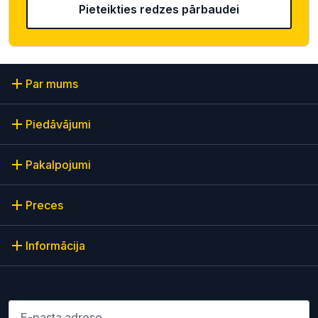
Pieteikties redzes pārbaudei
Par mums
Piedāvājumi
Pakalpojumi
Preces
Informācija
Lūdzu ievadiet e-pasta adresi