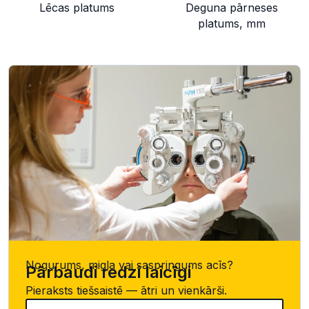
Lēcas platums
Deguna pārneses
platums, mm
Nogurums, migla vai saspringums acīs?
Pārbaudi redzi laicīgi
Pieraksts tiešsaistē — ātri un vienkārši.