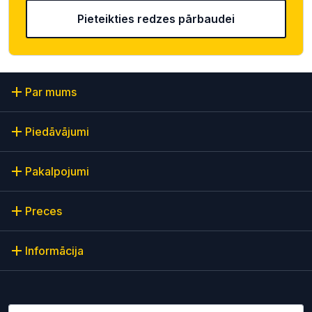
Pieteikties redzes pārbaudei
Par mums
Piedāvājumi
Pakalpojumi
Preces
Informācija
Lūdzu ievadiet e-pasta adresi