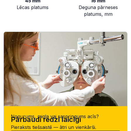
45 mm
16 mm
Lēcas platums
Deguna pārneses
platums, mm
Nogurums, migla vai saspringums acīs?
Pārbaudi redzi laicīgi
Pieraksts tiešsaistē — ātri un vienkārši.