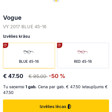
Vogue
VY 2017 BLUE 45-16
Izvēlies krāsu
BLUE 45-16
RED 45-16
€ 47.50
-50 %
€ 95.00
Tu saņemsi
1
gab.
Cena par gab.
€ 47.50
Ietaupījums
€
47.50
Izvēlies lēcas