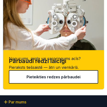
Nogurums, migla vai saspringums acīs?
Pārbaudi redzi laicīgi
Pieraksts tiešsaistē — ātri un vienkārši.
Pieteikties redzes pārbaudei
Par mums