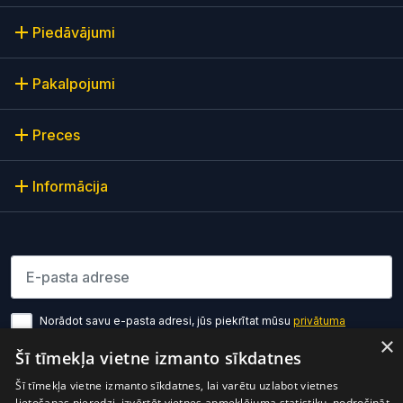
Piedāvājumi
Pakalpojumi
Preces
Informācija
Lūdzu ievadiet e-pasta adresi
Norādot savu e-pasta adresi, jūs piekrītat mūsu
privātuma
politikas noteikumiem
×
Šī tīmekļa vietne izmanto sīkdatnes
Pierakstīties
Šī tīmekļa vietne izmanto sīkdatnes, lai varētu uzlabot vietnes
lietošanas pieredzi, izvērtēt vietnes apmeklējuma statistiku, nodrošināt