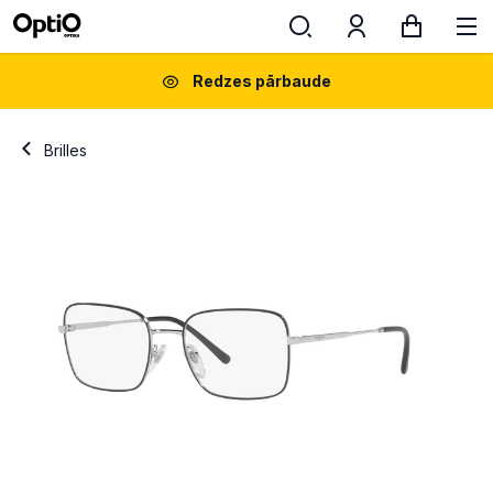
Redzes pārbaude
Brilles