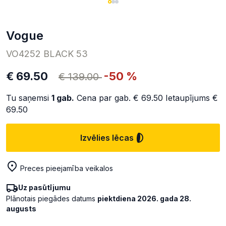
Vogue
VO4252 BLACK 53
€ 69.50
-50 %
€ 139.00
Tu saņemsi
1
gab.
Cena par gab.
€ 69.50
Ietaupījums
€
69.50
Izvēlies lēcas
Preces pieejamība veikalos
Uz pasūtījumu
Plānotais piegādes datums
piektdiena 2026. gada 28.
augusts