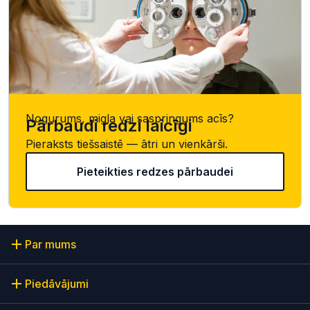
Nogurums, migla vai saspringums acīs?
Pārbaudi redzi laicīgi
Pieraksts tiešsaistē — ātri un vienkārši.
Pieteikties redzes pārbaudei
Par mums
Piedāvājumi