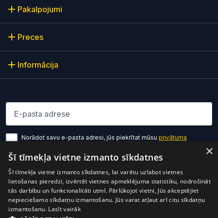
Pakalpojumi
Preces
Informācija
Lūdzu ievadiet e-pasta adresi
Norādot savu e-pasta adresi, jūs piekrītat mūsu
privātuma
politikas noteikumiem
×
Šī tīmekļa vietne izmanto sīkdatnes
Pierakstīties
Šī tīmekļa vietne izmanto sīkdatnes, lai varētu uzlabot vietnes
lietošanas pieredzi, izvērtēt vietnes apmeklējuma statistiku, nodrošināt
tās darbību un funkcionalitāti utml. Pārlūkojot vietni, Jūs akceptējiet
nepieciešamo sīkdatņu izmantošanu. Jūs varat atļaut arī citu sīkdatņu
izmantošanu.
Lasīt vairāk