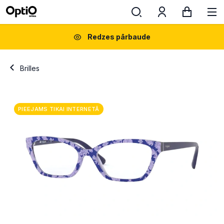
Redzes pārbaude
Brilles
PIEEJAMS TIKAI INTERNETĀ