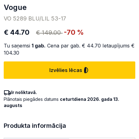
Vogue
VO 5289 BLU/LIL 53-17
€ 44.70
-70 %
€ 149.00
Tu saņemsi
1
gab.
Cena par gab.
€ 44.70
Ietaupījums
€
104.30
Izvēlies lēcas
Ir noliktavā.
Plānotais piegādes datums
ceturtdiena 2026. gada 13.
augusts
Produkta informācija