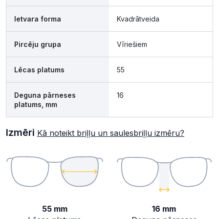
Ietvara forma
Kvadrātveida
Pircēju grupa
Vīriešiem
Lēcas platums
55
Deguna pārneses
16
platums, mm
Izmēri
Kā noteikt briļļu un saulesbriļļu izmēru?
55 mm
16 mm