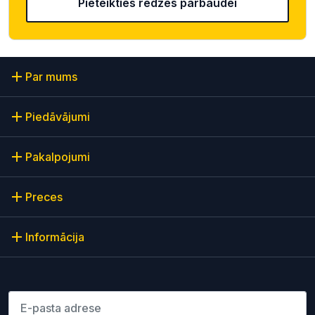
Pieteikties redzes pārbaudei
Par mums
Piedāvājumi
Pakalpojumi
Preces
Informācija
Lūdzu ievadiet e-pasta adresi