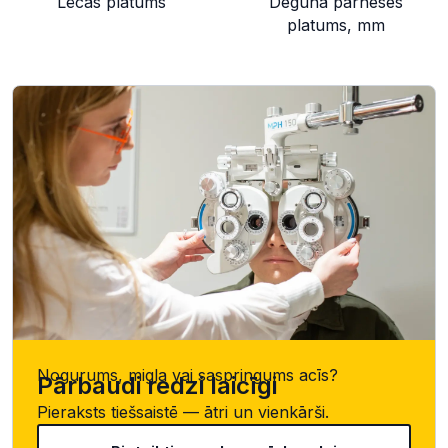
Lēcas platums
Deguna pārneses
platums, mm
Nogurums, migla vai saspringums acīs?
Pārbaudi redzi laicīgi
Pieraksts tiešsaistē — ātri un vienkārši.