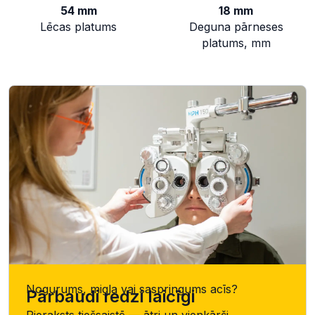
54 mm
18 mm
Lēcas platums
Deguna pārneses
platums, mm
Nogurums, migla vai saspringums acīs?
Pārbaudi redzi laicīgi
Pieraksts tiešsaistē — ātri un vienkārši.