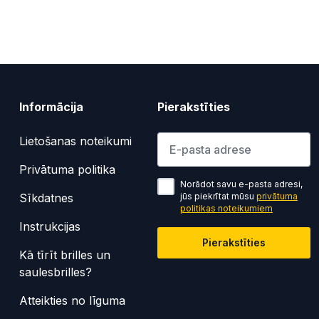
Informācija
Pierakstīties
Lūdzu ievadiet e-pasta adresi
Lietošanas noteikumi
Privātuma politika
Norādot savu e-pasta adresi,
Sīkdatnes
jūs piekrītat mūsu
privātuma
politikas noteikumiem
Instrukcijas
Pierakstīties
Kā tīrīt brilles un
saulesbrilles?
Atteikties no līguma