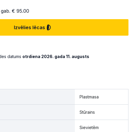
 gab.
€ 95.00
Izvēlies lēcas
ādes datums
otrdiena 2026. gada 11. augusts
Plastmasa
Stūrains
Sievietēm