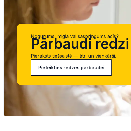
Nogurums, migla vai saspringums acīs?
Pārbaudi redzi 
Pieraksts tiešsaistē — ātri un vienkārši.
Pieteikties redzes pārbaudei