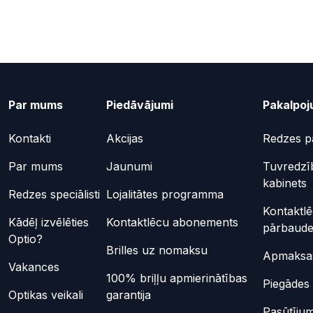
Par mums
Piedāvājumi
Pakalpoj
Kontakti
Akcijas
Redzes p
Par mums
Jaunumi
Tuvredzī
kabinets
Redzes speciālisti
Lojalitātes programma
Kontaktl
Kādēļ izvēlēties
Kontaktlēcu abonements
pārbaud
Optio?
Brilles uz nomaksu
Apmaksas
Vakances
100% briļļu apmierinātības
Piegādes 
Optikas veikali
garantija
Pasūtījum