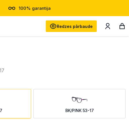
100% garantija
Meklēt
Redzes pārbaude
17
7
BK/PINK 53-17