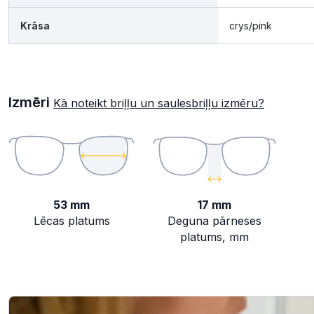
Krāsa
crys/pink
Izmēri
Kā noteikt briļļu un saulesbriļļu izmēru?
53 mm
17 mm
Lēcas platums
Deguna pārneses
platums, mm