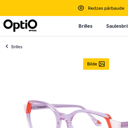
Redzes pārbaude
Brilles
Saulesbri
Brilles
Bilde