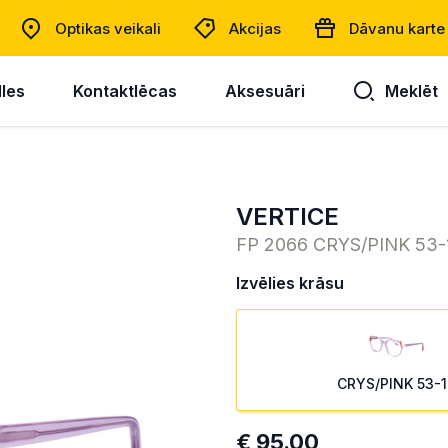
Optikas veikali
Akcijas
Dāvanu karte
lles
Kontaktlēcas
Aksesuāri
Meklēt
VERTICE
FP 2066 CRYS/PINK 53-
Izvēlies krāsu
CRYS/PINK 53-1
€ 95.00