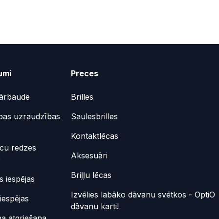
umi
Preces
ārbaude
Brilles
bas uzraudzības
Saulesbrilles
Kontaktlēcas
ēcu redzes
Aksesuāri
e
Briļļu lēcas
 iespējas
Izvēlies labāko dāvanu svētkos - OptiO
iespējas
dāvanu karti!
a atgriešana