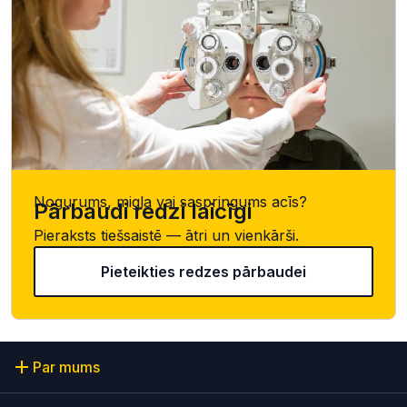
Nogurums, migla vai saspringums acīs?
Pārbaudi redzi laicīgi
Pieraksts tiešsaistē — ātri un vienkārši.
Pieteikties redzes pārbaudei
Par mums