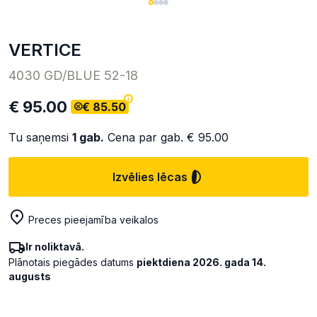
VERTICE
4030 GD/BLUE 52-18
€ 95.00
€ 85.50
Tu saņemsi
1
gab.
Cena par gab.
€ 95.00
Izvēlies lēcas
Preces pieejamība veikalos
Ir noliktavā.
Plānotais piegādes datums
piektdiena 2026. gada 14.
augusts