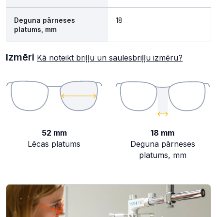
Deguna pārneses
18
platums, mm
Izmēri
Kā noteikt briļļu un saulesbriļļu izmēru?
52 mm
18 mm
Lēcas platums
Deguna pārneses
platums, mm