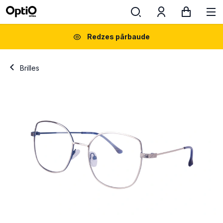
Redzes pārbaude
Brilles