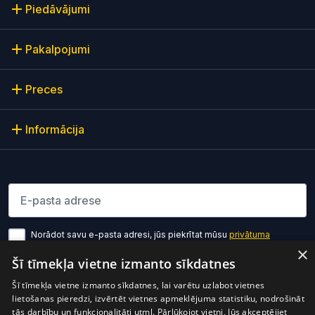
Piedāvājumi
Pakalpojumi
Preces
Informācija
Lūdzu ievadiet e-pasta adresi
Norādot savu e-pasta adresi, jūs piekrītat mūsu
privātuma
politikas noteikumiem
×
Šī tīmekļa vietne izmanto sīkdatnes
Pierakstīties
Šī tīmekļa vietne izmanto sīkdatnes, lai varētu uzlabot vietnes
lietošanas pieredzi, izvērtēt vietnes apmeklējuma statistiku, nodrošināt
tās darbību un funkcionalitāti utml. Pārlūkojot vietni, Jūs akceptējiet