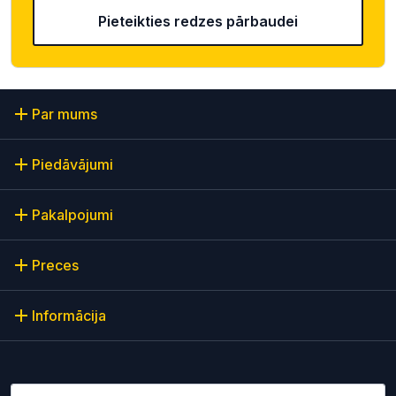
Pieteikties redzes pārbaudei
Par mums
Piedāvājumi
Pakalpojumi
Preces
Informācija
Lūdzu ievadiet e-pasta adresi