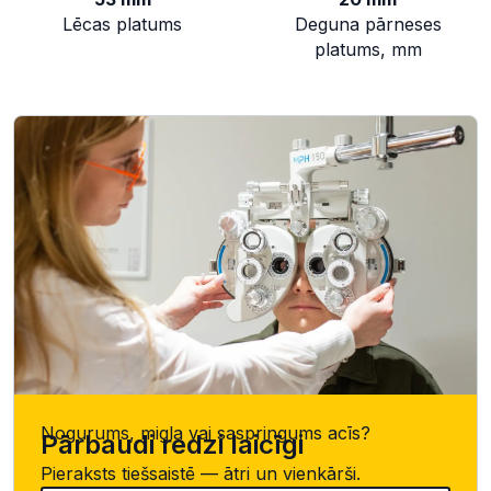
Lēcas platums
Deguna pārneses
platums, mm
Nogurums, migla vai saspringums acīs?
Pārbaudi redzi laicīgi
Pieraksts tiešsaistē — ātri un vienkārši.