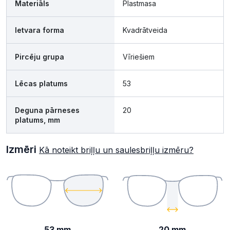
Materiāls
Plastmasa
Ietvara forma
Kvadrātveida
Pircēju grupa
Vīriešiem
Lēcas platums
53
Deguna pārneses
20
platums, mm
Izmēri
Kā noteikt briļļu un saulesbriļļu izmēru?
53 mm
20 mm