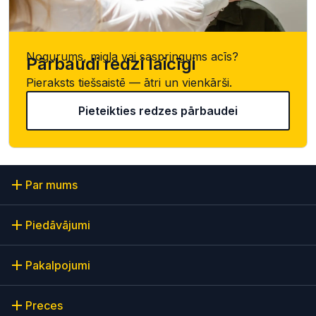
Nogurums, migla vai saspringums acīs?
Pārbaudi redzi laicīgi
Pieraksts tiešsaistē — ātri un vienkārši.
Pieteikties redzes pārbaudei
Par mums
Piedāvājumi
Pakalpojumi
Preces