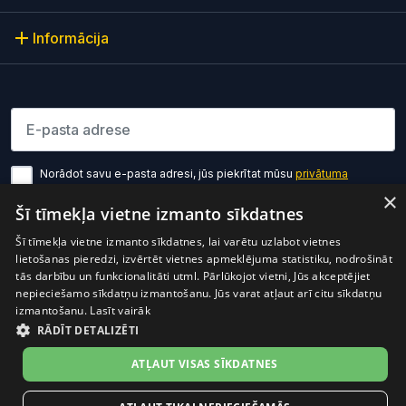
Informācija
Lūdzu ievadiet e-pasta adresi
Norādot savu e-pasta adresi, jūs piekrītat mūsu
privātuma
politikas noteikumiem
×
Šī tīmekļa vietne izmanto sīkdatnes
Pierakstīties
Šī tīmekļa vietne izmanto sīkdatnes, lai varētu uzlabot vietnes
lietošanas pieredzi, izvērtēt vietnes apmeklējuma statistiku, nodrošināt
tās darbību un funkcionalitāti utml. Pārlūkojot vietni, Jūs akceptējiet
nepieciešamo sīkdatņu izmantošanu. Jūs varat atļaut arī citu sīkdatņu
izmantošanu.
Lasīt vairāk
RĀDĪT DETALIZĒTI
Preces cenā ir iekļauts PVN
© 2026 OptiO. Visas tiesības aizsargātas.
ATĻAUT VISAS SĪKDATNES
facebook