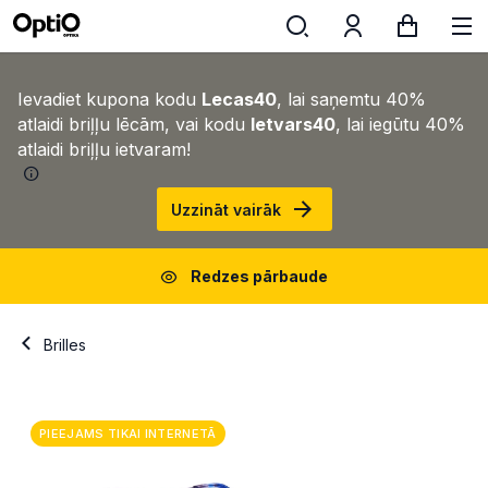
Ievadiet kupona kodu
Lecas40
, lai saņemtu 40%
atlaidi briļļu lēcām, vai kodu
Ietvars40
, lai iegūtu 40%
atlaidi briļļu ietvaram!
Uzzināt vairāk
Redzes pārbaude
Brilles
PIEEJAMS TIKAI INTERNETĀ