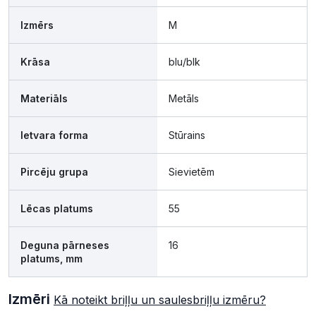
Izmērs
M
Krāsa
blu/blk
Materiāls
Metāls
Ietvara forma
Stūrains
Pircēju grupa
Sievietēm
Lēcas platums
55
Deguna pārneses
16
platums, mm
Izmēri
Kā noteikt briļļu un saulesbriļļu izmēru?