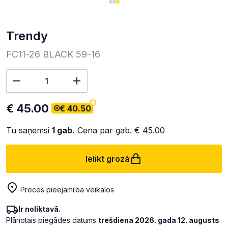
trendy
FC11-26 BLACK 59-16
€ 45.00
€ 40.50
Tu saņemsi
1
gab.
Cena par gab.
€ 45.00
Ielikt grozā
Preces pieejamība veikalos
Ir noliktavā.
Plānotais piegādes datums
trešdiena 2026. gada 12. augusts