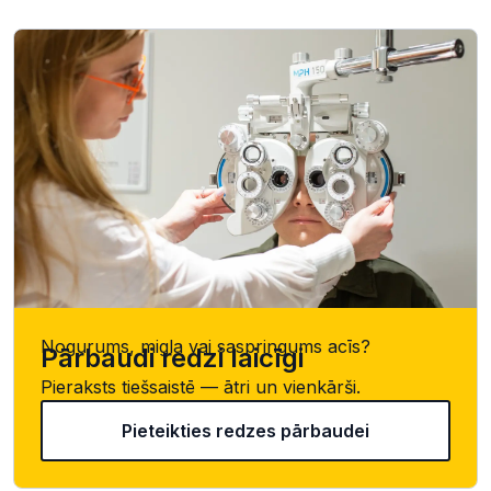
Nogurums, migla vai saspringums acīs?
Pārbaudi redzi laicīgi
Pieraksts tiešsaistē — ātri un vienkārši.
Pieteikties redzes pārbaudei