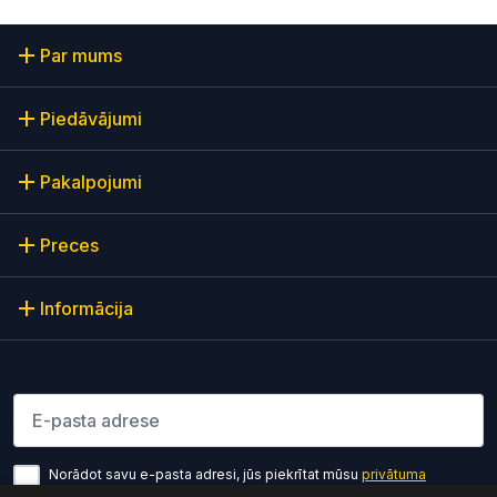
Par mums
Piedāvājumi
Pakalpojumi
Preces
Informācija
Lūdzu ievadiet e-pasta adresi
Norādot savu e-pasta adresi, jūs piekrītat mūsu
privātuma
politikas noteikumiem