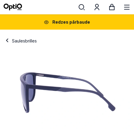
Redzes pārbaude
Saulesbrilles