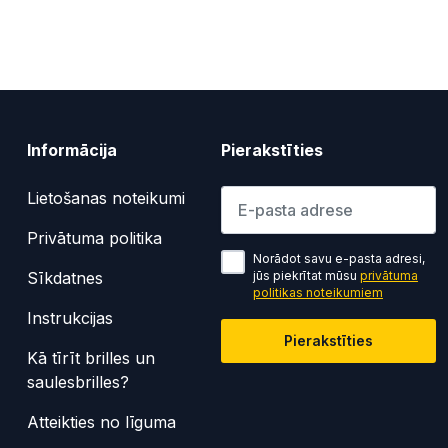
Informācija
Pierakstīties
Lūdzu ievadiet e-pasta adresi
Lietošanas noteikumi
Privātuma politika
Norādot savu e-pasta adresi,
Sīkdatnes
jūs piekrītat mūsu
privātuma
politikas noteikumiem
Instrukcijas
Pierakstīties
Kā tīrīt brilles un
saulesbrilles?
Atteikties no līguma