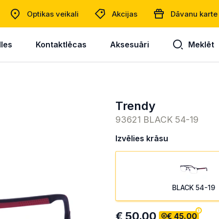
Optikas veikali
Akcijas
Dāvanu karte
lles
Kontaktlēcas
Aksesuāri
Meklēt
trendy
93621 BLACK 54-19
Izvēlies krāsu
BLACK 54-19
€ 50.00
€ 45.00