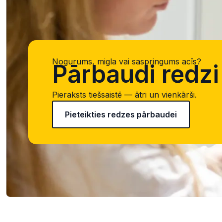
Nogurums, migla vai saspringums acīs?
Pārbaudi redzi 
Pieraksts tiešsaistē — ātri un vienkārši.
Pieteikties redzes pārbaudei