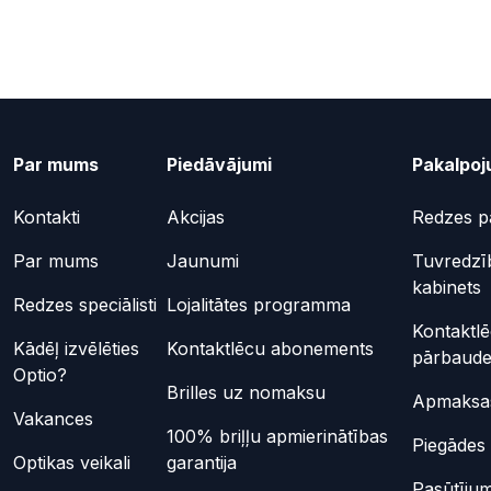
Par mums
Piedāvājumi
Pakalpoj
Kontakti
Akcijas
Redzes p
Par mums
Jaunumi
Tuvredzī
kabinets
Redzes speciālisti
Lojalitātes programma
Kontaktl
Kādēļ izvēlēties
Kontaktlēcu abonements
pārbaud
Optio?
Brilles uz nomaksu
Apmaksas
Vakances
100% briļļu apmierinātības
Piegādes 
Optikas veikali
garantija
Pasūtījum