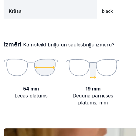
Krāsa
black
Izmēri
Kā noteikt briļļu un saulesbriļļu izmēru?
54 mm
19 mm
Lēcas platums
Deguna pārneses
platums, mm