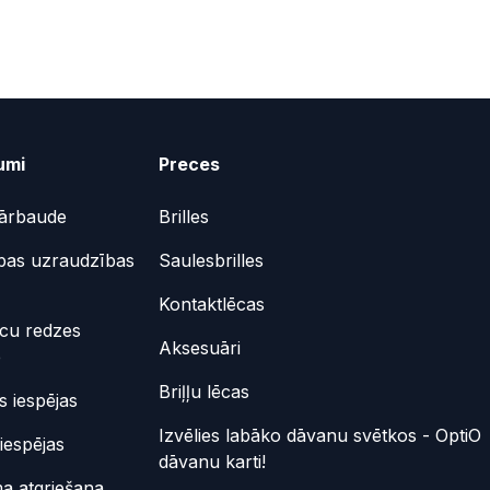
umi
Preces
ārbaude
Brilles
bas uzraudzības
Saulesbrilles
Kontaktlēcas
ēcu redzes
Aksesuāri
e
Briļļu lēcas
 iespējas
Izvēlies labāko dāvanu svētkos - OptiO
iespējas
dāvanu karti!
a atgriešana