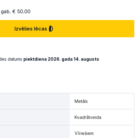
 gab.
€ 50.00
Izvēlies lēcas
ādes datums
piektdiena 2026. gada 14. augusts
Metāls
Kvadrātveida
Vīriešiem