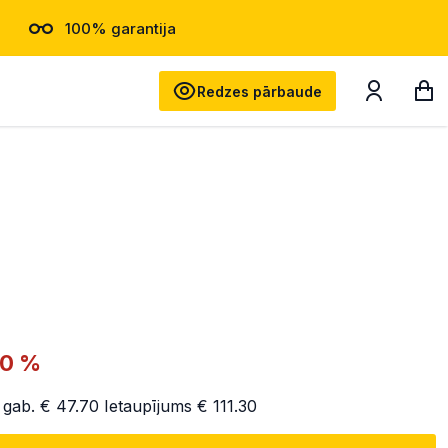
100% garantija
Meklēt
Redzes pārbaude
70 %
 gab.
€ 47.70
Ietaupījums
€ 111.30