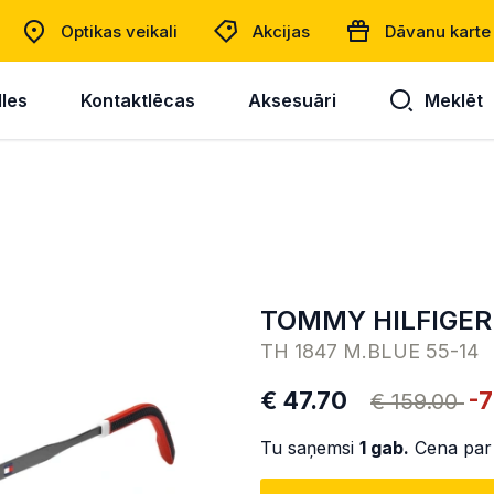
Optikas veikali
Akcijas
Dāvanu karte
lles
Kontaktlēcas
Aksesuāri
Meklēt
TOMMY HILFIGER
TH 1847 M.BLUE 55-14
€ 47.70
-
€ 159.00
Tu saņemsi
1
gab.
Cena par