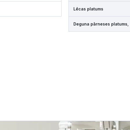
Lēcas platums
Deguna pārneses platums,