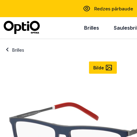
Redzes pārbaude
Brilles
Saulesbri
Brilles
Bilde