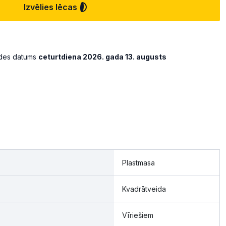
Izvēlies lēcas
ādes datums
ceturtdiena 2026. gada 13. augusts
Plastmasa
Kvadrātveida
Vīriešiem