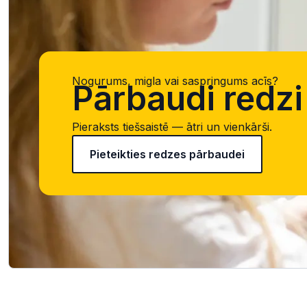
Nogurums, migla vai saspringums acīs?
Pārbaudi redzi 
Pieraksts tiešsaistē — ātri un vienkārši.
Pieteikties redzes pārbaudei