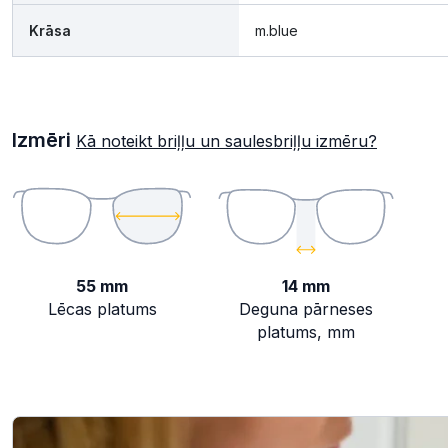
Krāsa
m.blue
Izmēri
Kā noteikt briļļu un saulesbriļļu izmēru?
55 mm
14 mm
Lēcas platums
Deguna pārneses
platums, mm