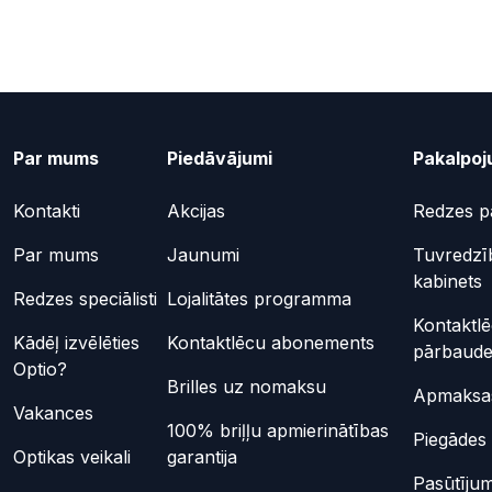
Par mums
Piedāvājumi
Pakalpoj
Kontakti
Akcijas
Redzes p
Par mums
Jaunumi
Tuvredzī
kabinets
Redzes speciālisti
Lojalitātes programma
Kontaktl
Kādēļ izvēlēties
Kontaktlēcu abonements
pārbaud
Optio?
Brilles uz nomaksu
Apmaksas
Vakances
100% briļļu apmierinātības
Piegādes 
Optikas veikali
garantija
Pasūtījum