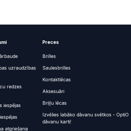
umi
Preces
ārbaude
Brilles
bas uzraudzības
Saulesbrilles
Kontaktlēcas
ēcu redzes
Aksesuāri
e
Briļļu lēcas
 iespējas
Izvēlies labāko dāvanu svētkos - OptiO
iespējas
dāvanu karti!
a atgriešana