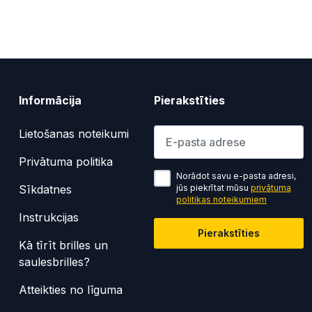
Informācija
Pierakstīties
Lūdzu ievadiet e-pasta adresi
Lietošanas noteikumi
Privātuma politika
Norādot savu e-pasta adresi,
Sīkdatnes
jūs piekrītat mūsu
privātuma
politikas noteikumiem
Instrukcijas
Pierakstīties
Kā tīrīt brilles un
saulesbrilles?
Atteikties no līguma