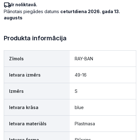
Ir noliktavā.
Plānotais piegādes datums
ceturtdiena 2026. gada 13.
augusts
Produkta informācija
Zīmols
RAY-BAN
Ietvara izmērs
49-16
Izmērs
S
Ietvara krāsa
blue
Ietvara materiāls
Plastmasa
Ietvara forma
Stūrains