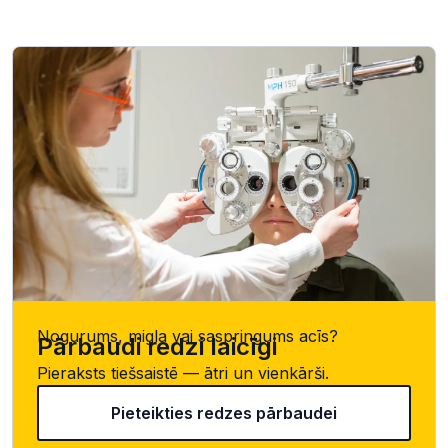
Nogurums, migla vai saspringums acīs?
Pārbaudi redzi laicīgi
Pieraksts tiešsaistē — ātri un vienkārši.
Pieteikties redzes pārbaudei