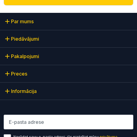
Par mums
Piedāvājumi
Pakalpojumi
Preces
Informācija
Lūdzu ievadiet e-pasta adresi
Norādot savu e-pasta adresi, jūs piekrītat mūsu
privātuma