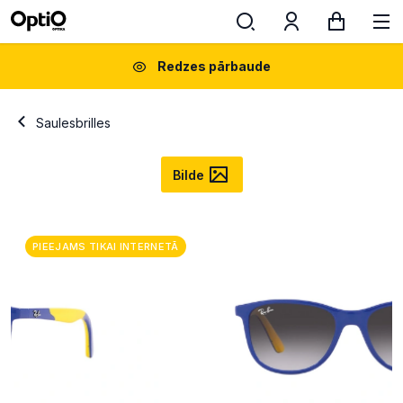
Redzes pārbaude
Saulesbrilles
Bilde
PIEEJAMS TIKAI INTERNETĀ