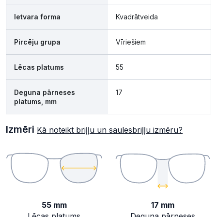
Ietvara forma
Kvadrātveida
Pircēju grupa
Vīriešiem
Lēcas platums
55
Deguna pārneses
17
platums, mm
Izmēri
Kā noteikt briļļu un saulesbriļļu izmēru?
55 mm
17 mm
Lēcas platums
Deguna pārneses