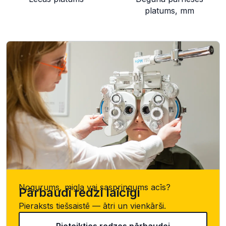
platums, mm
Nogurums, migla vai saspringums acīs?
Pārbaudi redzi laicīgi
Pieraksts tiešsaistē — ātri un vienkārši.
Pieteikties redzes pārbaudei