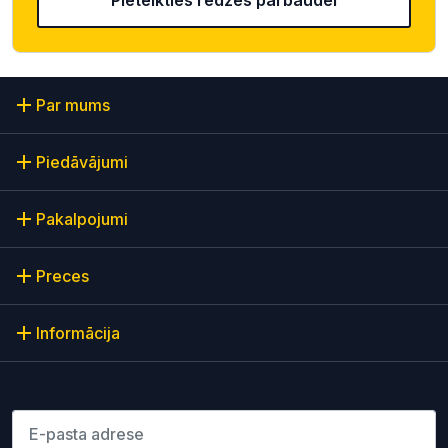
Par mums
Piedāvājumi
Pakalpojumi
Preces
Informācija
Lūdzu ievadiet e-pasta adresi