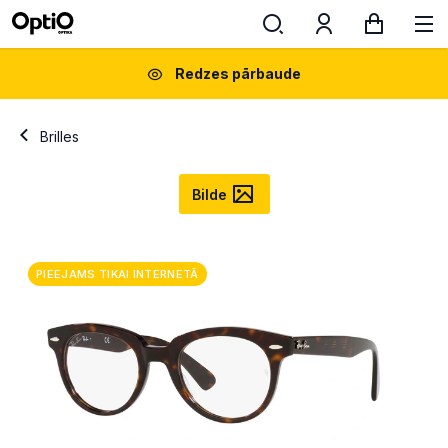
Redzes pārbaude
Brilles
Bilde
PIEEJAMS TIKAI INTERNETĀ