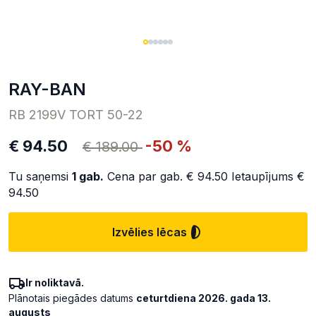
RAY-BAN
RB 2199V TORT 50-22
€ 94.50
-50 %
€ 189.00
Tu saņemsi
1
gab.
Cena par gab.
€ 94.50
Ietaupījums
€
94.50
Izvēlies lēcas
Ir noliktavā.
Plānotais piegādes datums
ceturtdiena 2026. gada 13.
augusts