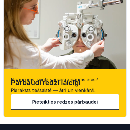
Nogurums, migla vai saspringums acīs?
Pārbaudi redzi laicīgi
Pieraksts tiešsaistē — ātri un vienkārši.
Pieteikties redzes pārbaudei