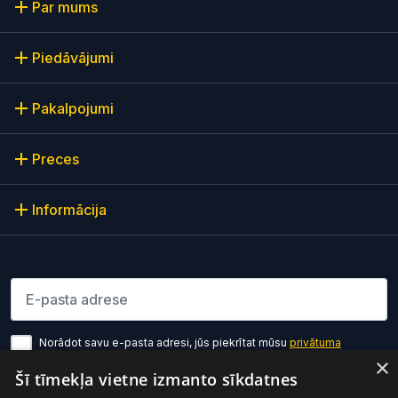
Par mums
Piedāvājumi
Pakalpojumi
Preces
Informācija
Lūdzu ievadiet e-pasta adresi
Norādot savu e-pasta adresi, jūs piekrītat mūsu
privātuma
politikas noteikumiem
×
Šī tīmekļa vietne izmanto sīkdatnes