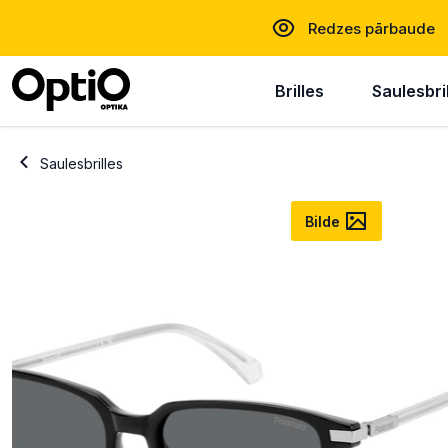
Redzes pārbaude
Brilles
Saulesbri
Saulesbrilles
Bilde