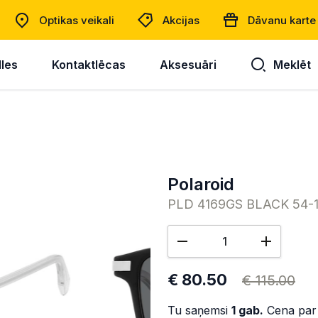
Optikas veikali
Akcijas
Dāvanu karte
lles
Kontaktlēcas
Aksesuāri
Meklēt
Polaroid
PLD 4169GS BLACK 54-
€ 80.50
€ 115.00
Tu saņemsi
1
gab.
Cena par