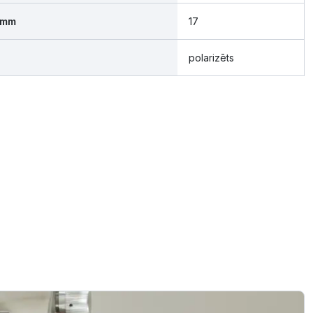
 mm
17
polarizēts