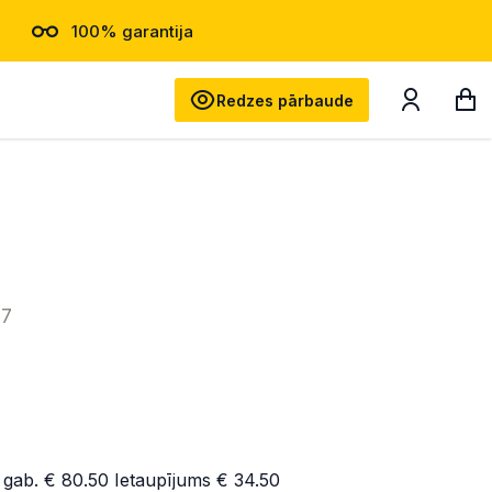
100% garantija
Meklēt
Redzes pārbaude
17
 gab.
€ 80.50
Ietaupījums
€ 34.50