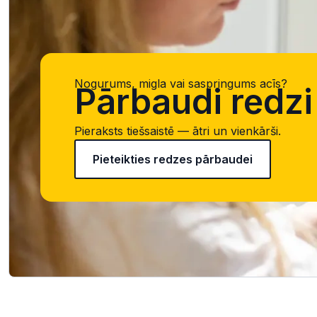
Nogurums, migla vai saspringums acīs?
Pārbaudi redzi 
Pieraksts tiešsaistē — ātri un vienkārši.
Pieteikties redzes pārbaudei