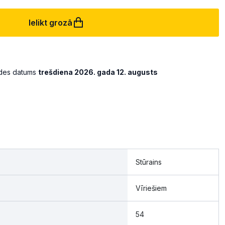
Ielikt grozā
ādes datums
trešdiena 2026. gada 12. augusts
Stūrains
Vīriešiem
54