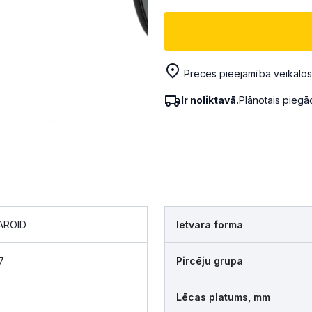
Preces pieejamība veikalos
Ir noliktavā.
Plānotais pieg
AROID
Ietvara forma
7
Pircēju grupa
Lēcas platums, mm