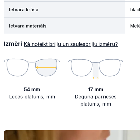
Ietvara krāsa
blac
Ietvara materiāls
Metā
Izmēri
Kā noteikt briļļu un saulesbriļļu izmēru?
54 mm
17 mm
Lēcas platums, mm
Deguna pārneses
platums, mm