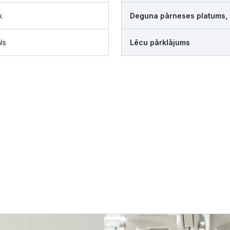
k
Deguna pārneses platums,
ls
Lēcu pārklājums