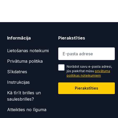
Informācija
Pierakstīties
Lūdzu ievadiet e-pasta adresi
Lietošanas noteikumi
Privātuma politika
Norādot savu e-pasta adresi,
Sīkdatnes
jūs piekrītat mūsu
privātuma
politikas noteikumiem
Instrukcijas
Pierakstīties
Kā tīrīt brilles un
saulesbrilles?
Atteikties no līguma