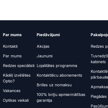
Par mums
Piedāvājumi
Pakalpoj
Kontakti
Akcijas
Redzes p
Par mums
Jaunumi
Tuvredzī
kabinets
Redzes speciālisti
Lojalitātes programma
Kontaktl
Kādēļ izvēlēties
Kontaktlēcu abonements
pārbaud
Optio?
Brilles uz nomaksu
Apmaksas
Vakances
100% briļļu apmierinātības
Piegādes 
Optikas veikali
garantija
Pasūtījum