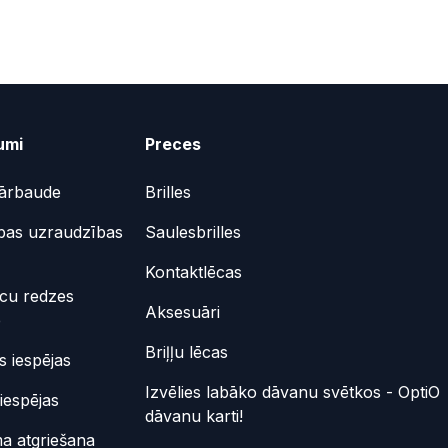
umi
Preces
ārbaude
Brilles
bas uzraudzības
Saulesbrilles
Kontaktlēcas
ēcu redzes
Aksesuāri
e
Briļļu lēcas
 iespējas
Izvēlies labāko dāvanu svētkos - OptiO
iespējas
dāvanu karti!
a atgriešana