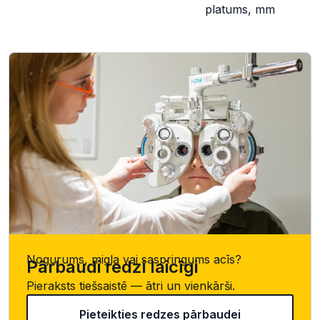
platums, mm
Nogurums, migla vai saspringums acīs?
Pārbaudi redzi laicīgi
Pieraksts tiešsaistē — ātri un vienkārši.
Pieteikties redzes pārbaudei