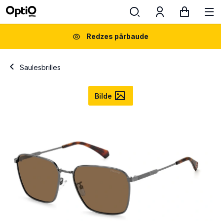
Redzes pārbaude
Saulesbrilles
Bilde