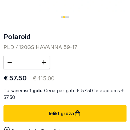
Polaroid
PLD 4120GS HAVANNA 59-17
€ 57.50
€ 115.00
Tu saņemsi
1
gab.
Cena par gab.
€ 57.50
Ietaupījums
€
57.50
Ielikt grozā