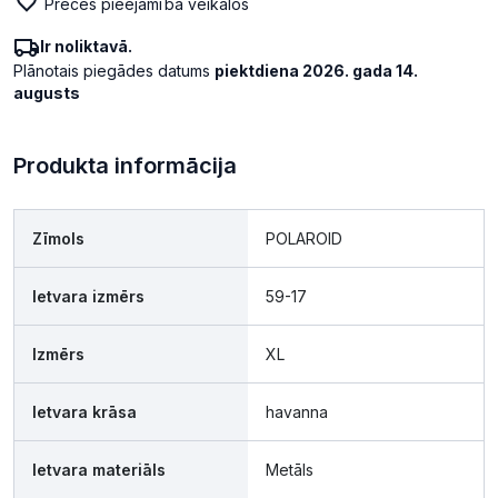
Preces pieejamība veikalos
Ir noliktavā.
Plānotais piegādes datums
piektdiena 2026. gada 14.
augusts
Produkta informācija
Zīmols
POLAROID
Ietvara izmērs
59-17
Izmērs
XL
Ietvara krāsa
havanna
Ietvara materiāls
Metāls