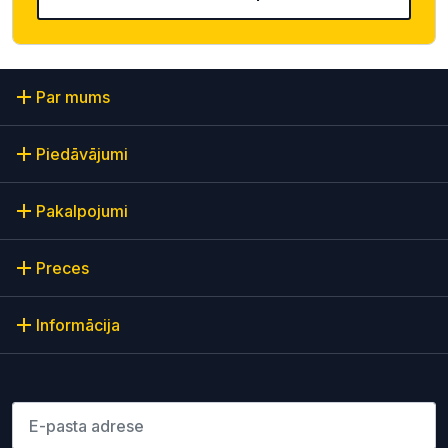
Par mums
Piedāvājumi
Pakalpojumi
Preces
Informācija
Lūdzu ievadiet e-pasta adresi