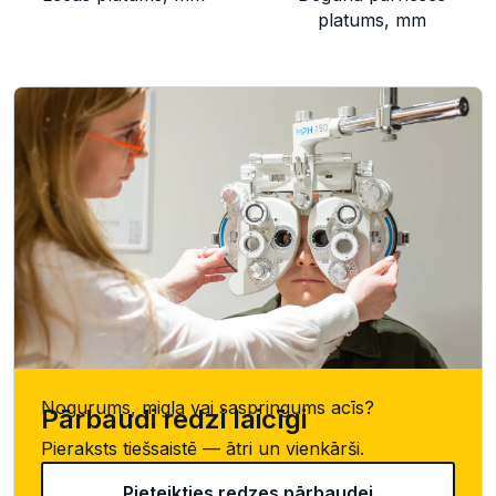
platums, mm
Nogurums, migla vai saspringums acīs?
Pārbaudi redzi laicīgi
Pieraksts tiešsaistē — ātri un vienkārši.
Pieteikties redzes pārbaudei