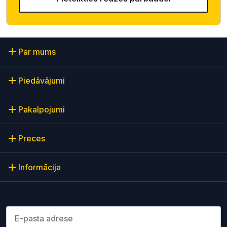
Par mums
Piedāvājumi
Pakalpojumi
Preces
Informācija
Lūdzu ievadiet e-pasta adresi