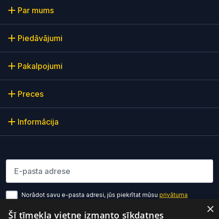
Par mums
Piedāvājumi
Pakalpojumi
Preces
Informācija
Lūdzu ievadiet e-pasta adresi
Norādot savu e-pasta adresi, jūs piekrītat mūsu
privātuma
politikas noteikumiem
×
Šī tīmekļa vietne izmanto sīkdatnes