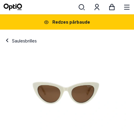
Redzes pārbaude
Saulesbrilles