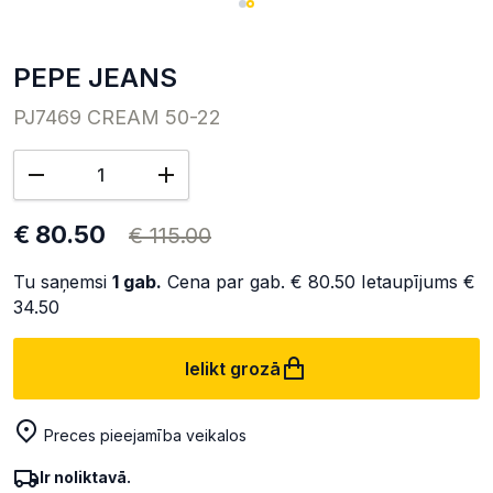
PEPE JEANS
PJ7469 CREAM 50-22
€ 80.50
€ 115.00
Tu saņemsi
1
gab.
Cena par gab.
€ 80.50
Ietaupījums
€
34.50
Ielikt grozā
Preces pieejamība veikalos
Ir noliktavā.