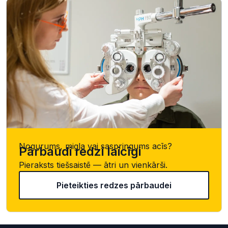
Nogurums, migla vai saspringums acīs?
Pārbaudi redzi laicīgi
Pieraksts tiešsaistē — ātri un vienkārši.
Pieteikties redzes pārbaudei