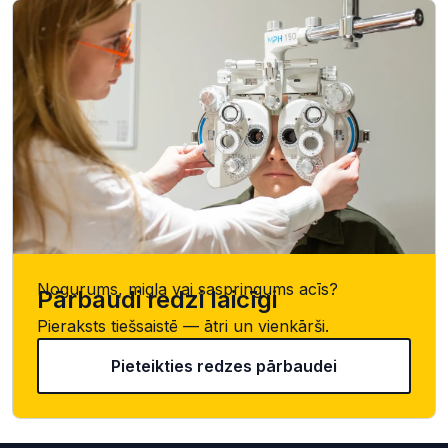
Nogurums, migla vai saspringums acīs?
Pārbaudi redzi laicīgi
Pieraksts tiešsaistē — ātri un vienkārši.
Pieteikties redzes pārbaudei