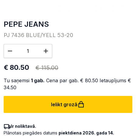
PEPE JEANS
PJ 7436 BLUE/YELL 53-20
€ 80.50
€ 115.00
Tu saņemsi
1
gab.
Cena par gab.
€ 80.50
Ietaupījums
€
34.50
Ielikt grozā
Ir noliktavā.
Plānotais piegādes datums
piektdiena 2026. gada 14.