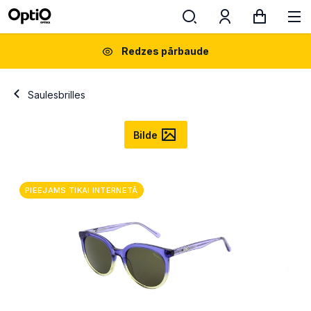
Redzes pārbaude
Saulesbrilles
Bilde
PIEEJAMS TIKAI INTERNETĀ