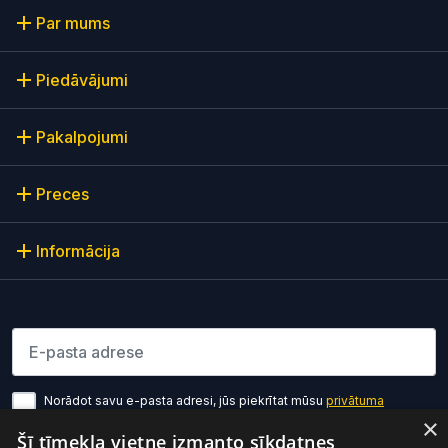
Par mums
Piedāvājumi
Pakalpojumi
Preces
Informācija
Lūdzu ievadiet e-pasta adresi
Norādot savu e-pasta adresi, jūs piekrītat mūsu
privātuma
politikas noteikumiem
×
Šī tīmekļa vietne izmanto sīkdatnes