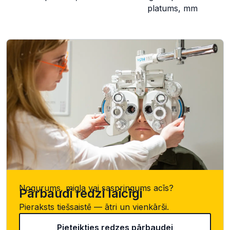
platums, mm
Nogurums, migla vai saspringums acīs?
Pārbaudi redzi laicīgi
Pieraksts tiešsaistē — ātri un vienkārši.
Pieteikties redzes pārbaudei