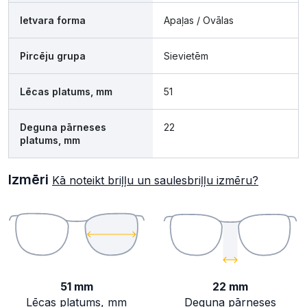
Ietvara forma
Apaļas / Ovālas
Pircēju grupa
Sievietēm
Lēcas platums, mm
51
Deguna pārneses
22
platums, mm
Izmēri
Kā noteikt briļļu un saulesbriļļu izmēru?
51 mm
22 mm
Lēcas platums, mm
Deguna pārneses