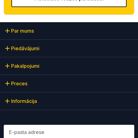
Par mums
Piedāvājumi
Pakalpojumi
Preces
Informācija
Lūdzu ievadiet e-pasta adresi