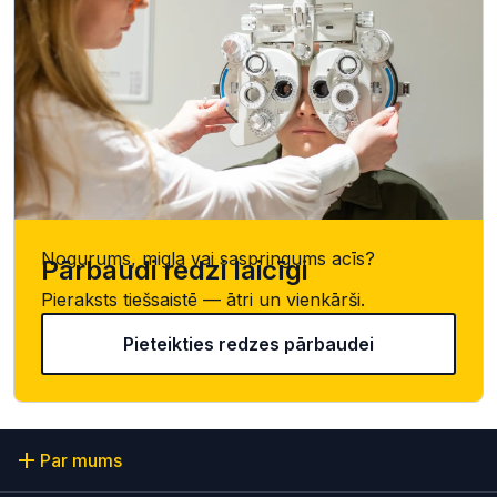
Nogurums, migla vai saspringums acīs?
Pārbaudi redzi laicīgi
Pieraksts tiešsaistē — ātri un vienkārši.
Pieteikties redzes pārbaudei
Par mums