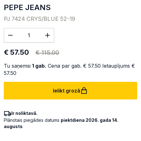
PEPE JEANS
PJ 7424 CRYS/BLUE 52-19
€ 57.50
€ 115.00
Tu saņemsi
1
gab.
Cena par gab.
€ 57.50
Ietaupījums
€
57.50
Ielikt grozā
Ir noliktavā.
Plānotais piegādes datums
piektdiena 2026. gada 14.
augusts