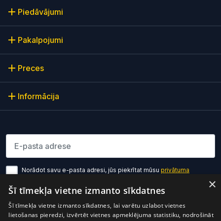
Piedāvājumi
Pakalpojumi
Preces
Informācija
Lūdzu ievadiet e-pasta adresi
Norādot savu e-pasta adresi, jūs piekrītat mūsu
privātuma
politikas noteikumiem
×
Šī tīmekļa vietne izmanto sīkdatnes
Pierakstīties
Šī tīmekļa vietne izmanto sīkdatnes, lai varētu uzlabot vietnes
lietošanas pieredzi, izvērtēt vietnes apmeklējuma statistiku, nodrošināt