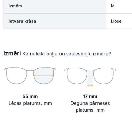
Izmērs
M
Ietvara krāsa
l.rose
Izmēri
Kā noteikt briļļu un saulesbriļļu izmēru?
55 mm
17 mm
Lēcas platums, mm
Deguna pārneses
platums, mm