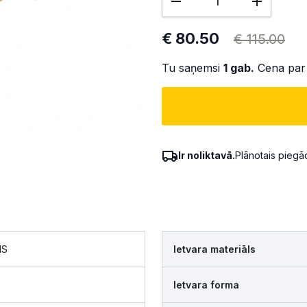
€ 80.50
€ 115.00
Tu saņemsi
1
gab.
Cena par
Ir noliktavā.
Plānotais pieg
NS
Ietvara materiāls
Ietvara forma