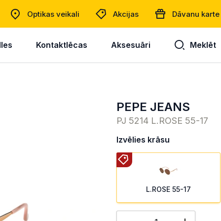
Optikas veikali
Akcijas
Dāvanu karte
lles
Kontaktlēcas
Aksesuāri
Meklēt
PEPE JEANS
PJ 5214 L.ROSE 55-17
Izvēlies krāsu
L.ROSE 55-17