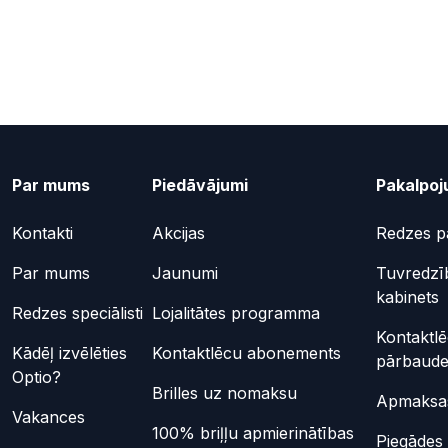
Par mums
Piedāvājumi
Pakalpoj
Kontakti
Akcijas
Redzes p
Par mums
Jaunumi
Tuvredzī
kabinets
Redzes speciālisti
Lojalitātes programma
Kontaktl
Kādēļ izvēlēties
Kontaktlēcu abonements
pārbaud
Optio?
Brilles uz nomaksu
Apmaksas
Vakances
100% briļļu apmierinātības
Piegādes 