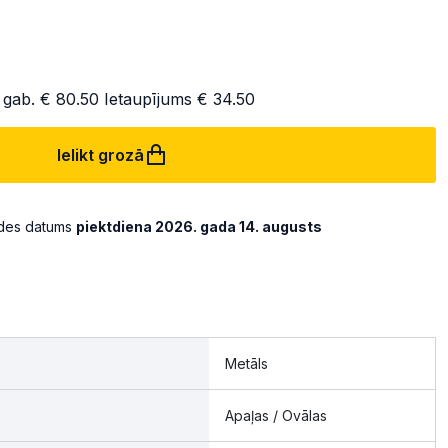
 gab.
€ 80.50
Ietaupījums
€ 34.50
Ielikt grozā
ādes datums
piektdiena 2026. gada 14. augusts
Metāls
Apaļas / Ovālas