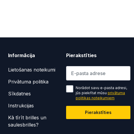
Informācija
Pierakstīties
Lūdzu ievadiet e-pasta adresi
Lietošanas noteikumi
Privātuma politika
Norādot savu e-pasta adresi,
Sīkdatnes
jūs piekrītat mūsu
privātuma
politikas noteikumiem
Instrukcijas
Pierakstīties
Kā tīrīt brilles un
saulesbrilles?