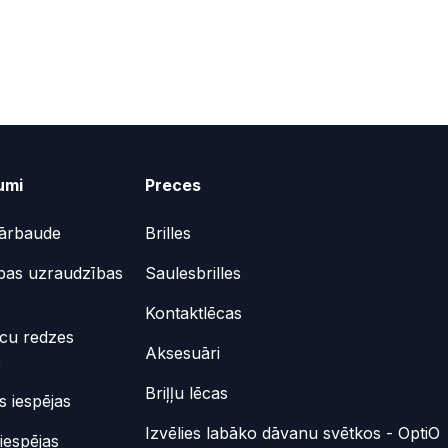
umi
Preces
ārbaude
Brilles
bas uzraudzības
Saulesbrilles
Kontaktlēcas
ēcu redzes
Aksesuāri
e
Briļļu lēcas
 iespējas
Izvēlies labāko dāvanu svētkos - OptiO
iespējas