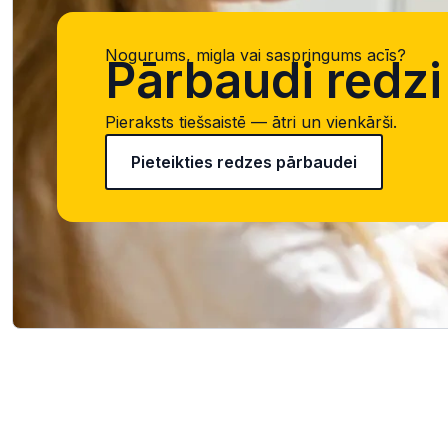
Nogurums, migla vai saspringums acīs?
Pārbaudi redzi 
Pieraksts tiešsaistē — ātri un vienkārši.
Pieteikties redzes pārbaudei