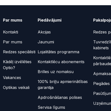
Par mums
Piedāvājumi
Pakalpoj
Kontakti
Akcijas
Redzes p
Par mums
Jaunumi
Tuvredzī
kabinets
Redzes speciālisti
Lojalitātes programma
Kontaktl
Kādēļ izvēlēties
Kontaktlēcu abonements
pārbaud
Optio?
Brilles uz nomaksu
Apmaksas
Vakances
100% briļļu apmierinātības
Piegādes 
Optikas veikali
garantija
Pasūtījum
Apdrošināšanas polises
Uzņēmu
Servisa līgums