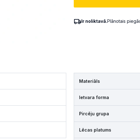
Ir noliktavā.
Plānotais pieg
Materiāls
Ietvara forma
Pircēju grupa
Lēcas platums