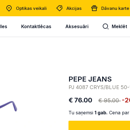
Optikas veikali
Akcijas
Dāvanu karte
lles
Kontaktlēcas
Aksesuāri
Meklēt
PEPE JEANS
PJ 4087 CRYS/BLUE 50-
€ 76.00
-2
€ 95.00
Tu saņemsi
1
gab.
Cena par