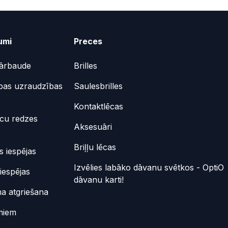
umi
Preces
ārbaude
Brilles
bas uzraudzības
Saulesbrilles
Kontaktlēcas
ēcu redzes
Aksesuāri
e
Briļļu lēcas
 iespējas
Izvēlies labāko dāvanu svētkos - OptiO
iespējas
dāvanu karti!
a atgriešana
miem