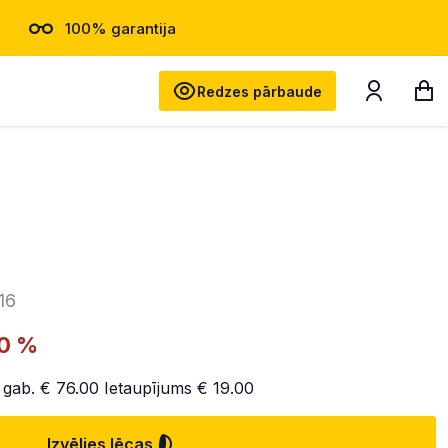
100% garantija
Meklēt
Redzes pārbaude
16
0 %
 gab.
€ 76.00
Ietaupījums
€ 19.00
Izvēlies lēcas