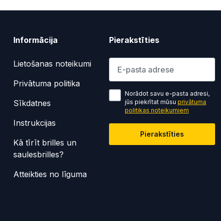
Informācija
Pierakstīties
Lūdzu ievadiet e-pasta adresi
Lietošanas noteikumi
Privātuma politika
Norādot savu e-pasta adresi,
Sīkdatnes
jūs piekrītat mūsu
privātuma
politikas noteikumiem
Instrukcijas
Pierakstīties
Kā tīrīt brilles un
saulesbrilles?
Atteikties no līguma