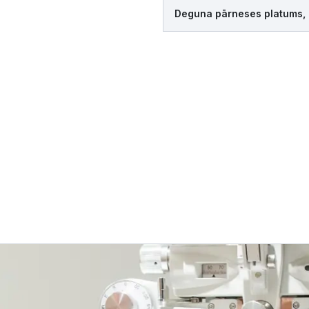
Deguna pārneses platums,