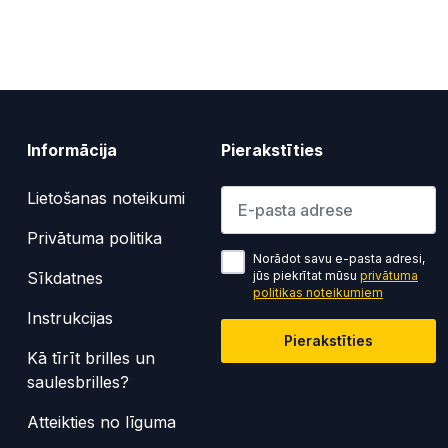
Informācija
Pierakstīties
Lūdzu ievadiet e-pasta adresi
Lietošanas noteikumi
Privātuma politika
Norādot savu e-pasta adresi,
Sīkdatnes
jūs piekrītat mūsu
privātuma
politikas noteikumiem
Instrukcijas
Pierakstīties
Kā tīrīt brilles un
saulesbrilles?
Atteikties no līguma