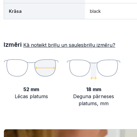
Krāsa
black
Izmēri
Kā noteikt briļļu un saulesbriļļu izmēru?
52 mm
18 mm
Lēcas platums
Deguna pārneses
platums, mm