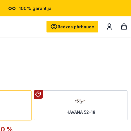
100% garantija
Meklēt
Redzes pārbaude
HAVANA 52-18
20 %