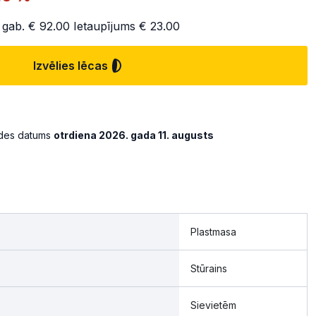
 gab.
€ 92.00
Ietaupījums
€ 23.00
Izvēlies lēcas
ādes datums
otrdiena 2026. gada 11. augusts
Plastmasa
Stūrains
Sievietēm