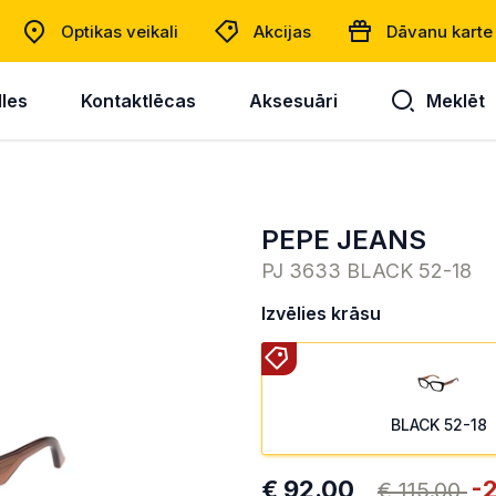
Optikas veikali
Akcijas
Dāvanu karte
lles
Kontaktlēcas
Aksesuāri
Meklēt
PEPE JEANS
PJ 3633 BLACK 52-18
Izvēlies krāsu
BLACK 52-18
€ 92.00
-
€ 115.00