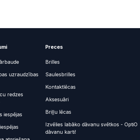
umi
Preces
ārbaude
Brilles
bas uzraudzības
Saulesbrilles
Kontaktlēcas
ēcu redzes
Aksesuāri
e
Briļļu lēcas
 iespējas
Izvēlies labāko dāvanu svētkos - OptiO
iespējas
dāvanu karti!
a atgriešana