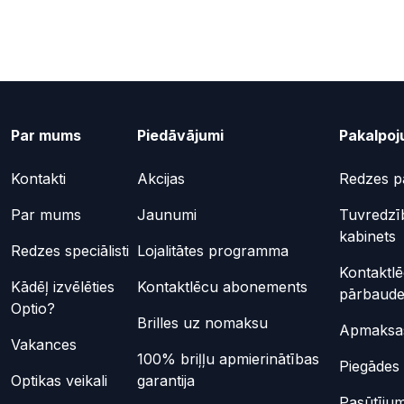
Par mums
Piedāvājumi
Pakalpoj
Kontakti
Akcijas
Redzes p
Par mums
Jaunumi
Tuvredzī
kabinets
Redzes speciālisti
Lojalitātes programma
Kontaktl
Kādēļ izvēlēties
Kontaktlēcu abonements
pārbaud
Optio?
Brilles uz nomaksu
Apmaksas
Vakances
100% briļļu apmierinātības
Piegādes 
Optikas veikali
garantija
Pasūtījum