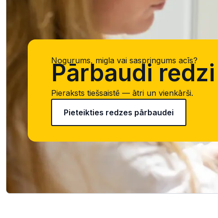
Nogurums, migla vai saspringums acīs?
Pārbaudi redzi 
Pieraksts tiešsaistē — ātri un vienkārši.
Pieteikties redzes pārbaudei