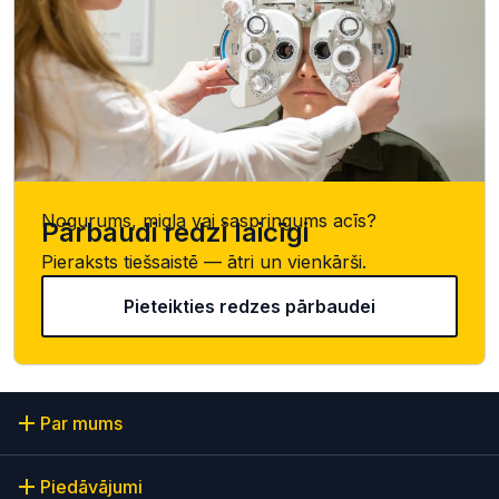
Nogurums, migla vai saspringums acīs?
Pārbaudi redzi laicīgi
Pieraksts tiešsaistē — ātri un vienkārši.
Pieteikties redzes pārbaudei
Par mums
Piedāvājumi