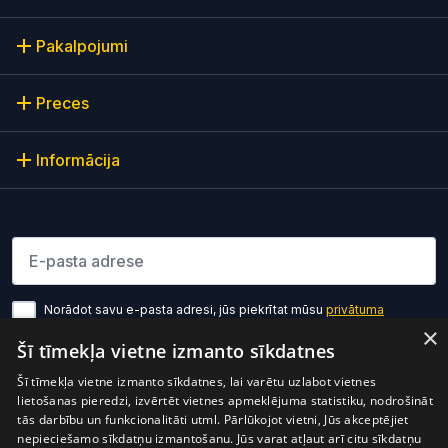
Pakalpojumi
Preces
Informācija
Lūdzu ievadiet e-pasta adresi
Norādot savu e-pasta adresi, jūs piekrītat mūsu
privātuma
politikas noteikumiem
×
Šī tīmekļa vietne izmanto sīkdatnes
Pierakstīties
Šī tīmekļa vietne izmanto sīkdatnes, lai varētu uzlabot vietnes
lietošanas pieredzi, izvērtēt vietnes apmeklējuma statistiku, nodrošināt
tās darbību un funkcionalitāti utml. Pārlūkojot vietni, Jūs akceptējiet
nepieciešamo sīkdatņu izmantošanu. Jūs varat atļaut arī citu sīkdatņu