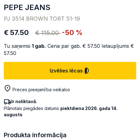
PEPE JEANS
PJ 3514 BROWN TORT 51-19
€ 57.50
-50 %
€ 115.00
Tu saņemsi
1
gab.
Cena par gab.
€ 57.50
Ietaupījums
€
57.50
Izvēlies lēcas
Preces pieejamība veikalos
Ir noliktavā.
Plānotais piegādes datums
piektdiena 2026. gada 14.
augusts
Produkta informācija