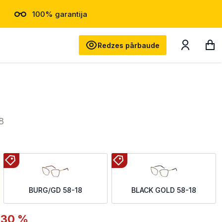
100% garantija
Meklēt
Redzes pārbaude
8
BURG/GD 58-18
BLACK GOLD 58-18
-30 %