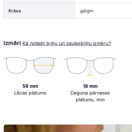
Krāsa
gd/grn
Izmēri
Kā noteikt briļļu un saulesbriļļu izmēru?
58 mm
18 mm
Lēcas platums
Deguna pārneses
platums, mm