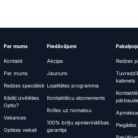
Par mums
Piedāvājumi
Pakalpoj
Kontakti
Akcijas
Redzes p
Par mums
Jaunumi
Tuvredzī
kabinets
Redzes speciālisti
Lojalitātes programma
Kontaktl
Kādēļ izvēlēties
Kontaktlēcu abonements
pārbaud
Optio?
Brilles uz nomaksu
Apmaksas
Vakances
100% briļļu apmierinātības
Piegādes 
Optikas veikali
garantija
Pasūtījum