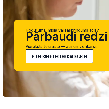
Nogurums, migla vai saspringums acīs?
Pārbaudi redzi 
Pieraksts tiešsaistē — ātri un vienkārši.
Pieteikties redzes pārbaudei