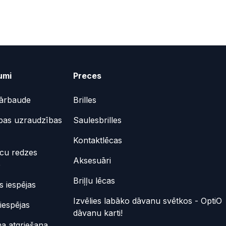
umi
Preces
ārbaude
Brilles
bas uzraudzības
Saulesbrilles
Kontaktlēcas
ēcu redzes
Aksesuāri
e
Briļļu lēcas
 iespējas
Izvēlies labāko dāvanu svētkos - OptiO
iespējas
dāvanu karti!
a atgriešana