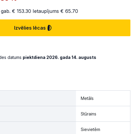
 gab.
€ 153.30
Ietaupījums
€ 65.70
Izvēlies lēcas
ādes datums
piektdiena 2026. gada 14. augusts
Metāls
Stūrains
Sievietēm