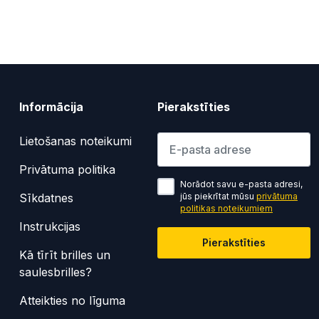
Informācija
Pierakstīties
Lūdzu ievadiet e-pasta adresi
Lietošanas noteikumi
Privātuma politika
Norādot savu e-pasta adresi,
Sīkdatnes
jūs piekrītat mūsu
privātuma
politikas noteikumiem
Instrukcijas
Pierakstīties
Kā tīrīt brilles un
saulesbrilles?
Atteikties no līguma