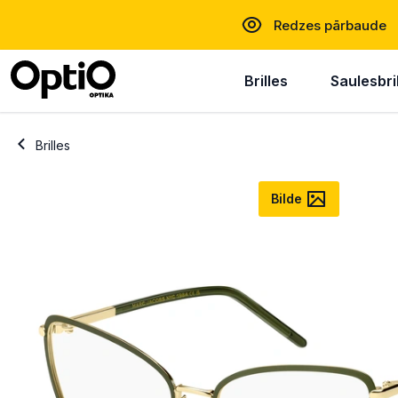
Redzes pārbaude
Brilles
Saulesbri
Brilles
Bilde