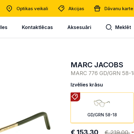
Optikas veikali
Akcijas
Dāvanu karte
lles
Kontaktlēcas
Aksesuāri
Meklēt
MARC JACOBS
MARC 776 GD/GRN 58-1
Izvēlies krāsu
GD/GRN 58-18
€ 153.30
€ 219.00