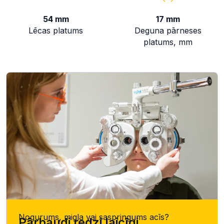
54 mm
17 mm
Lēcas platums
Deguna pārneses
platums, mm
Nogurums, migla vai saspringums acīs?
Pārbaudi redzi laicīgi