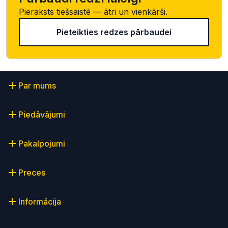
Pieraksts tiešsaistē — ātri un vienkārši.
Pieteikties redzes pārbaudei
Par mums
Piedāvājumi
Pakalpojumi
Preces
Informācija