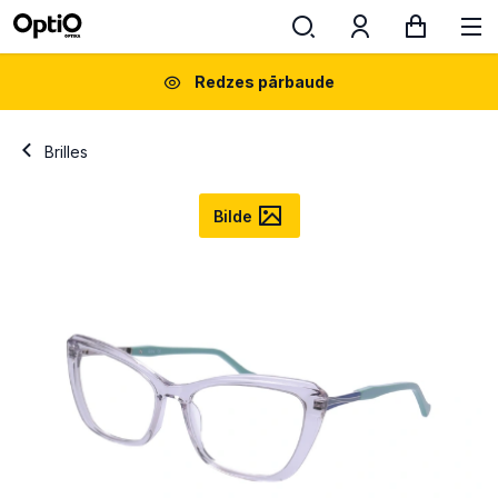
Redzes pārbaude
Brilles
Bilde