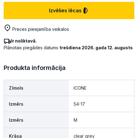
Izvēlies lēcas
Preces pieejamība veikalos
Ir noliktavā.
Plānotais piegādes datums
trešdiena 2026. gada 12. augusts
Produkta informācija
Zīmols
ICONE
Izmērs
54-17
Izmērs
M
Krāsa
clear grey