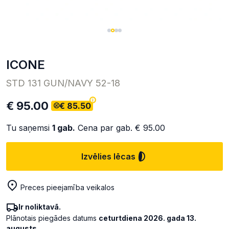
ICONE
STD 131 GUN/NAVY 52-18
€ 95.00
€ 85.50
Tu saņemsi
1
gab.
Cena par gab.
€ 95.00
Izvēlies lēcas
Preces pieejamība veikalos
Ir noliktavā.
Plānotais piegādes datums
ceturtdiena 2026. gada 13.
augusts