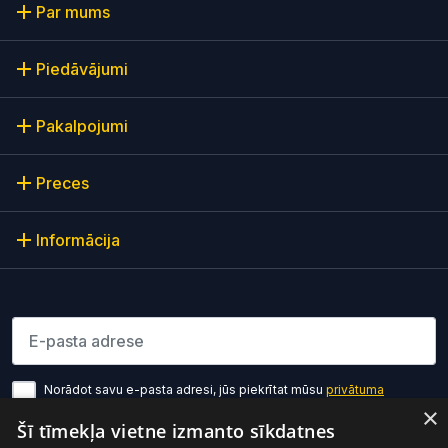
Par mums
Piedāvājumi
Pakalpojumi
Preces
Informācija
Lūdzu ievadiet e-pasta adresi
Norādot savu e-pasta adresi, jūs piekrītat mūsu
privātuma
politikas noteikumiem
×
Šī tīmekļa vietne izmanto sīkdatnes