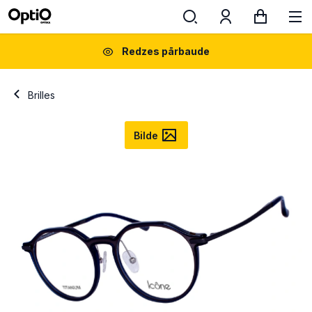
Redzes pārbaude
Brilles
Bilde