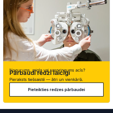
Nogurums, migla vai saspringums acīs?
Pārbaudi redzi laicīgi
Pieraksts tiešsaistē — ātri un vienkārši.
Pieteikties redzes pārbaudei