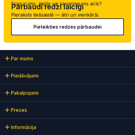
Nogurums, migla vai saspringums acīs?
Pārbaudi redzi laicīgi
Pieraksts tiešsaistē — ātri un vienkārši.
Pieteikties redzes pārbaudei
Par mums
Piedāvājumi
Pakalpojumi
Preces
Informācija