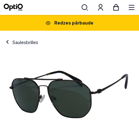
Redzes pārbaude
Saulesbrilles