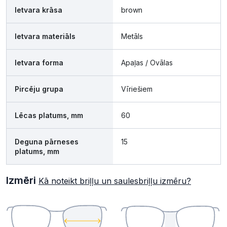
Ietvara krāsa
brown
Ietvara materiāls
Metāls
Ietvara forma
Apaļas / Ovālas
Pircēju grupa
Vīriešiem
Lēcas platums, mm
60
Deguna pārneses
15
platums, mm
Izmēri
Kā noteikt briļļu un saulesbriļļu izmēru?