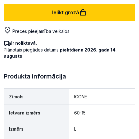
Ielikt grozā
Preces pieejamība veikalos
Ir noliktavā.
Plānotais piegādes datums
piektdiena 2026. gada 14.
augusts
Produkta informācija
Zīmols
ICONE
Ietvara izmērs
60-15
Izmērs
L