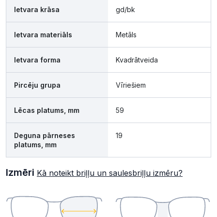
Ietvara krāsa
gd/bk
Ietvara materiāls
Metāls
Ietvara forma
Kvadrātveida
Pircēju grupa
Vīriešiem
Lēcas platums, mm
59
Deguna pārneses
19
platums, mm
Izmēri
Kā noteikt briļļu un saulesbriļļu izmēru?