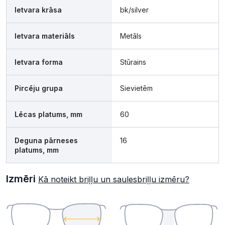
Ietvara krāsa
bk/silver
Ietvara materiāls
Metāls
Ietvara forma
Stūrains
Pircēju grupa
Sievietēm
Lēcas platums, mm
60
Deguna pārneses
16
platums, mm
Izmēri
Kā noteikt briļļu un saulesbriļļu izmēru?