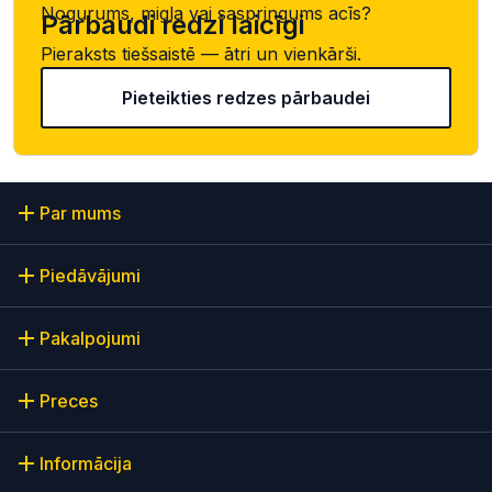
Nogurums, migla vai saspringums acīs?
Pārbaudi redzi laicīgi
Pieraksts tiešsaistē — ātri un vienkārši.
Pieteikties redzes pārbaudei
Par mums
Piedāvājumi
Pakalpojumi
Preces
Informācija