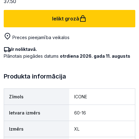
37.50
Ielikt grozā
Preces pieejamība veikalos
Ir noliktavā.
Plānotais piegādes datums
otrdiena 2026. gada 11. augusts
Produkta informācija
Zīmols
ICONE
Ietvara izmērs
60-16
Izmērs
XL