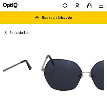
Redzes pārbaude
Saulesbrilles