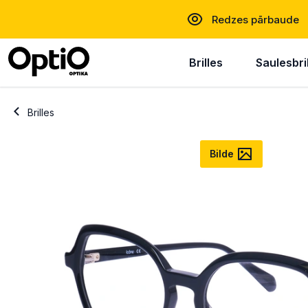
Redzes pārbaude
Brilles
Saulesbri
Brilles
Bilde