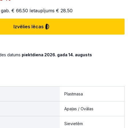
 gab.
€ 66.50
Ietaupījums
€ 28.50
Izvēlies lēcas
ādes datums
piektdiena 2026. gada 14. augusts
Plastmasa
Apaļas / Ovālas
Sievietēm