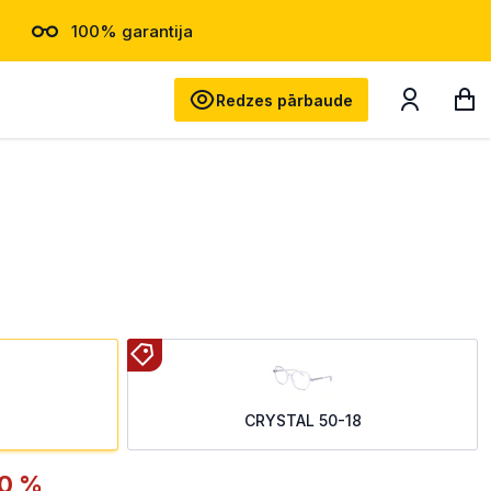
100% garantija
Meklēt
Redzes pārbaude
CRYSTAL 50-18
0 %