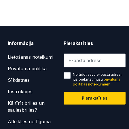
Informācija
Pierakstīties
Lūdzu ievadiet e-pasta adresi
Lietošanas noteikumi
Privātuma politika
Norādot savu e-pasta adresi,
Sīkdatnes
jūs piekrītat mūsu
privātuma
politikas noteikumiem
Instrukcijas
Pierakstīties
Kā tīrīt brilles un
saulesbrilles?
Atteikties no līguma