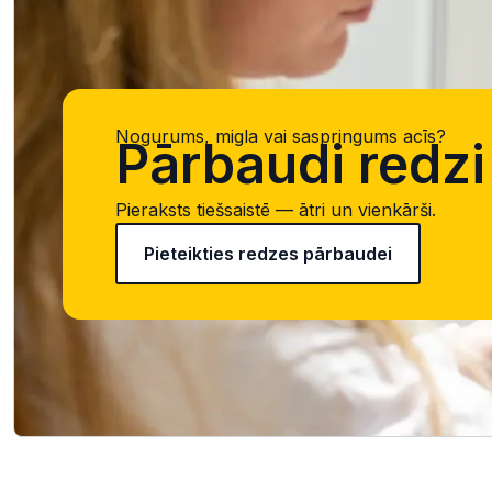
Nogurums, migla vai saspringums acīs?
Pārbaudi redzi 
Pieraksts tiešsaistē — ātri un vienkārši.
Pieteikties redzes pārbaudei