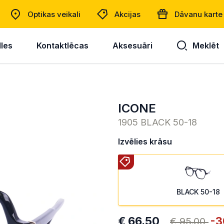
Optikas veikali
Akcijas
Dāvanu karte
lles
Kontaktlēcas
Aksesuāri
Meklēt
ICONE
1905 BLACK 50-18
Izvēlies krāsu
BLACK 50-18
€ 66.50
-3
€ 95.00