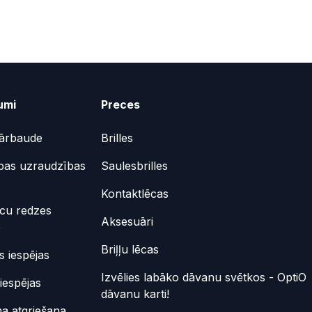
umi
Preces
ārbaude
Brilles
bas uzraudzības
Saulesbrilles
Kontaktlēcas
ēcu redzes
Aksesuāri
e
Briļļu lēcas
 iespējas
Izvēlies labāko dāvanu svētkos - OptiO
iespējas
dāvanu karti!
a atgriešana