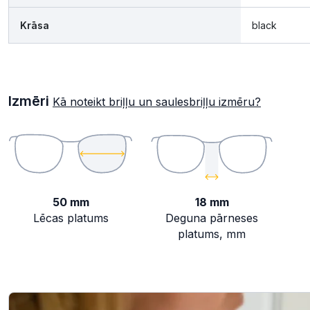
Krāsa
black
Izmēri
Kā noteikt briļļu un saulesbriļļu izmēru?
50 mm
18 mm
Lēcas platums
Deguna pārneses
platums, mm