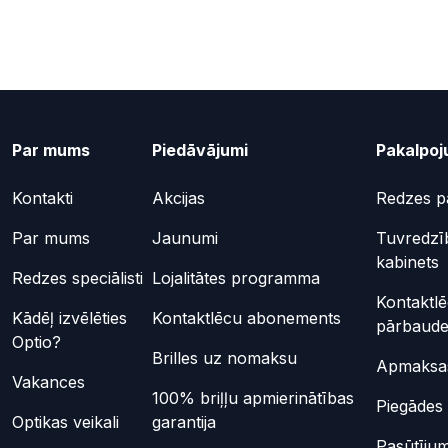
Par mums
Piedāvājumi
Pakalpoj
Kontakti
Akcijas
Redzes p
Par mums
Jaunumi
Tuvredzī
kabinets
Redzes speciālisti
Lojalitātes programma
Kontaktl
Kādēļ izvēlēties
Kontaktlēcu abonements
pārbaud
Optio?
Brilles uz nomaksu
Apmaksas
Vakances
100% briļļu apmierinātības
Piegādes 
Optikas veikali
garantija
Pasūtījum