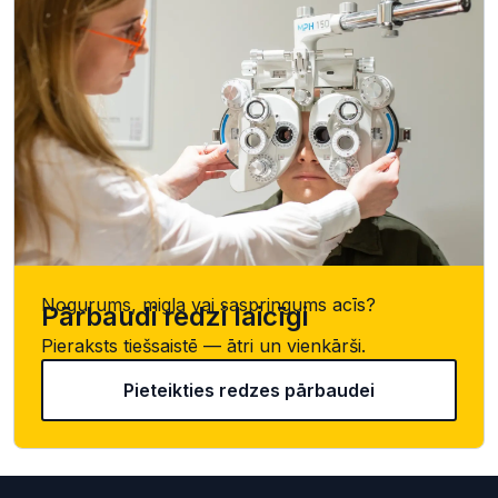
Nogurums, migla vai saspringums acīs?
Pārbaudi redzi laicīgi
Pieraksts tiešsaistē — ātri un vienkārši.
Pieteikties redzes pārbaudei