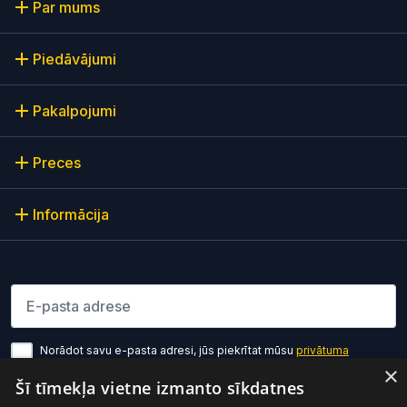
Par mums
Piedāvājumi
Pakalpojumi
Preces
Informācija
Lūdzu ievadiet e-pasta adresi
Norādot savu e-pasta adresi, jūs piekrītat mūsu
privātuma
politikas noteikumiem
×
Šī tīmekļa vietne izmanto sīkdatnes