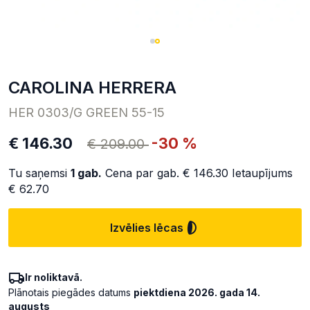
CAROLINA HERRERA
HER 0303/G GREEN 55-15
€ 146.30
-30 %
€ 209.00
Tu saņemsi
1
gab.
Cena par gab.
€ 146.30
Ietaupījums
€ 62.70
Izvēlies lēcas
Ir noliktavā.
Plānotais piegādes datums
piektdiena 2026. gada 14.
augusts