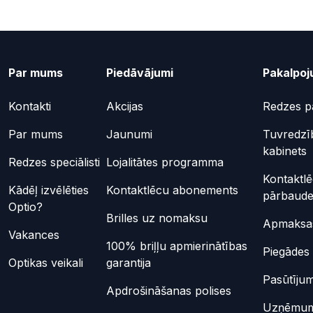
Par mums
Piedāvājumi
Pakalpoj
Kontakti
Akcijas
Redzes p
Par mums
Jaunumi
Tuvredzī
kabinets
Redzes speciālisti
Lojalitātes programma
Kontaktl
Kādēļ izvēlēties
Kontaktlēcu abonements
pārbaud
Optio?
Brilles uz nomaksu
Apmaksas
Vakances
100% briļļu apmierinātības
Piegādes 
Optikas veikali
garantija
Pasūtījum
Apdrošināšanas polises
Uzņēmu