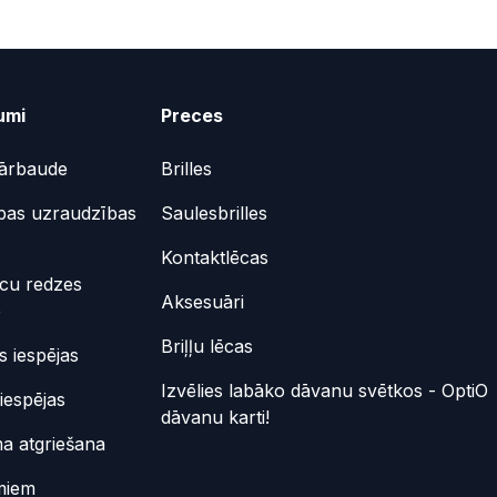
umi
Preces
ārbaude
Brilles
bas uzraudzības
Saulesbrilles
Kontaktlēcas
ēcu redzes
Aksesuāri
e
Briļļu lēcas
 iespējas
Izvēlies labāko dāvanu svētkos - OptiO
iespējas
dāvanu karti!
a atgriešana
miem