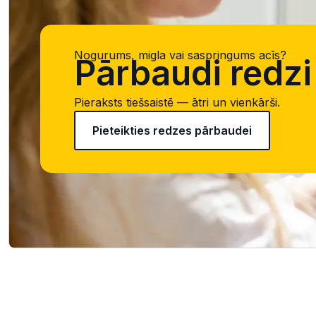
Nogurums, migla vai saspringums acīs?
Pārbaudi redzi 
Pieraksts tiešsaistē — ātri un vienkārši.
Pieteikties redzes pārbaudei