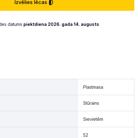
Izvēlies lēcas
ādes datums
piektdiena 2026. gada 14. augusts
Plastmasa
Stūrains
Sievietēm
52