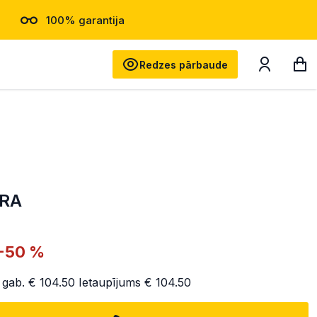
100% garantija
Meklēt
Redzes pārbaude
ERA
-50 %
 gab.
€ 104.50
Ietaupījums
€ 104.50