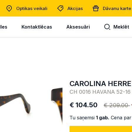
Optikas veikali
Akcijas
Dāvanu karte
lles
Kontaktlēcas
Aksesuāri
Meklēt
CAROLINA HERR
CH 0016 HAVANA 52-16
€ 104.50
€ 209.00
Tu saņemsi
1
gab.
Cena par