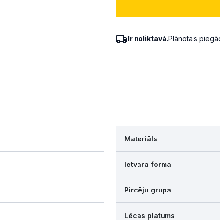
Ir noliktavā.
Plānotais pieg
Materiāls
Ietvara forma
Pircēju grupa
Lēcas platums