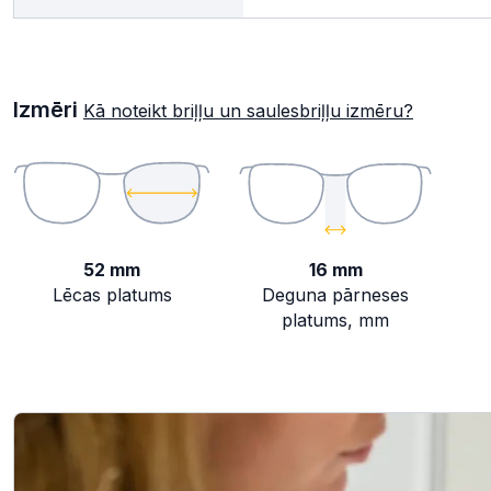
Izmēri
Kā noteikt briļļu un saulesbriļļu izmēru?
52 mm
16 mm
Lēcas platums
Deguna pārneses
platums, mm