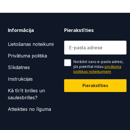
Informācija
Pierakstīties
Lūdzu ievadiet e-pasta adresi
Lietošanas noteikumi
Privātuma politika
Norādot savu e-pasta adresi,
Sīkdatnes
jūs piekrītat mūsu
privātuma
politikas noteikumiem
Instrukcijas
Pierakstīties
Kā tīrīt brilles un
saulesbrilles?
Atteikties no līguma