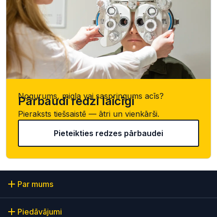
Nogurums, migla vai saspringums acīs?
Pārbaudi redzi laicīgi
Pieraksts tiešsaistē — ātri un vienkārši.
Pieteikties redzes pārbaudei
Par mums
Piedāvājumi