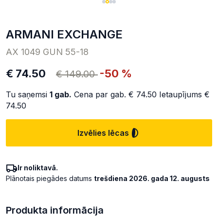
ARMANI EXCHANGE
AX 1049 GUN 55-18
€ 74.50
-50 %
€ 149.00
Tu saņemsi
1
gab.
Cena par gab.
€ 74.50
Ietaupījums
€
74.50
Izvēlies lēcas
Ir noliktavā.
Plānotais piegādes datums
trešdiena 2026. gada 12. augusts
Produkta informācija