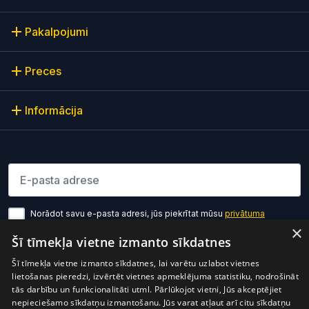
Pakalpojumi
Preces
Informācija
Lūdzu ievadiet e-pasta adresi
Norādot savu e-pasta adresi, jūs piekrītat mūsu
privātuma
politikas noteikumiem
×
Šī tīmekļa vietne izmanto sīkdatnes
Pierakstīties
Šī tīmekļa vietne izmanto sīkdatnes, lai varētu uzlabot vietnes
lietošanas pieredzi, izvērtēt vietnes apmeklējuma statistiku, nodrošināt
tās darbību un funkcionalitāti utml. Pārlūkojot vietni, Jūs akceptējiet
nepieciešamo sīkdatņu izmantošanu. Jūs varat atļaut arī citu sīkdatņu