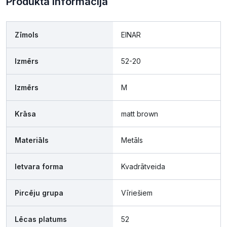
Produkta informācija
Zīmols
EINAR
Izmērs
52-20
Izmērs
M
Krāsa
matt brown
Materiāls
Metāls
Ietvara forma
Kvadrātveida
Pircēju grupa
Vīriešiem
Lēcas platums
52