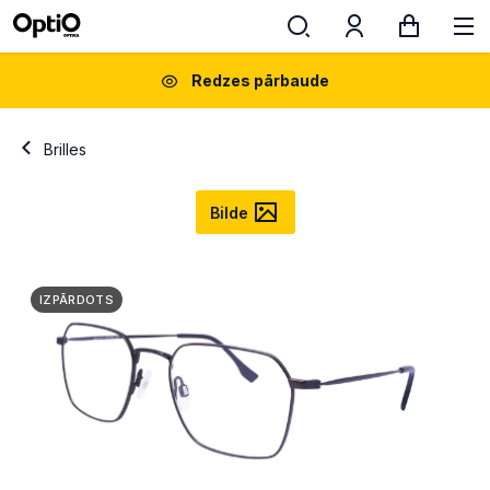
Redzes pārbaude
Brilles
Bilde
IZPĀRDOTS