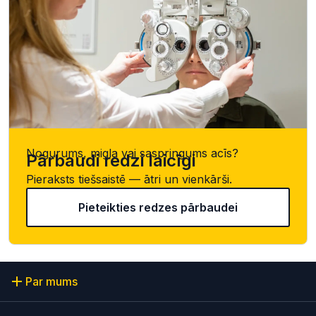
Nogurums, migla vai saspringums acīs?
Pārbaudi redzi laicīgi
Pieraksts tiešsaistē — ātri un vienkārši.
Pieteikties redzes pārbaudei
Par mums