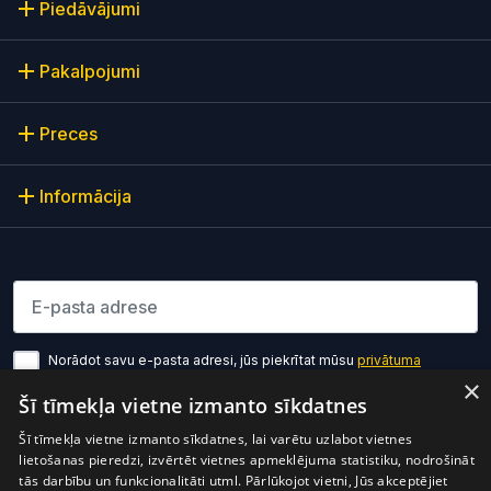
Piedāvājumi
Pakalpojumi
Preces
Informācija
Lūdzu ievadiet e-pasta adresi
Norādot savu e-pasta adresi, jūs piekrītat mūsu
privātuma
politikas noteikumiem
×
Šī tīmekļa vietne izmanto sīkdatnes
Pierakstīties
Šī tīmekļa vietne izmanto sīkdatnes, lai varētu uzlabot vietnes
lietošanas pieredzi, izvērtēt vietnes apmeklējuma statistiku, nodrošināt
tās darbību un funkcionalitāti utml. Pārlūkojot vietni, Jūs akceptējiet