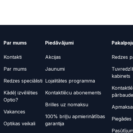
Par mums
Piedāvājumi
Pakalpoj
Kontakti
Akcijas
Redzes p
Par mums
Jaunumi
Tuvredzī
kabinets
Redzes speciālisti
Lojalitātes programma
Kontaktl
Kādēļ izvēlēties
Kontaktlēcu abonements
pārbaud
Optio?
Brilles uz nomaksu
Apmaksas
Vakances
100% briļļu apmierinātības
Piegādes 
Optikas veikali
garantija
Pasūtījum