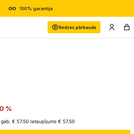
100% garantija
Meklēt
Redzes pārbaude
50 %
 gab.
€ 57.50
Ietaupījums
€ 57.50