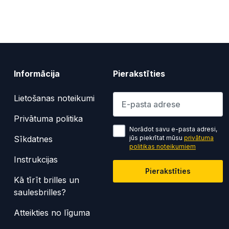
Informācija
Pierakstīties
Lūdzu ievadiet e-pasta adresi
Lietošanas noteikumi
Privātuma politika
Norādot savu e-pasta adresi,
Sīkdatnes
jūs piekrītat mūsu
privātuma
politikas noteikumiem
Instrukcijas
Pierakstīties
Kā tīrīt brilles un
saulesbrilles?
Atteikties no līguma