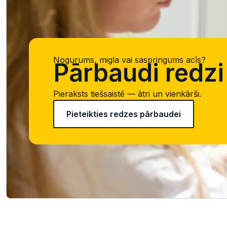
Nogurums, migla vai saspringums acīs?
Pārbaudi redzi 
Pieraksts tiešsaistē — ātri un vienkārši.
Pieteikties redzes pārbaudei