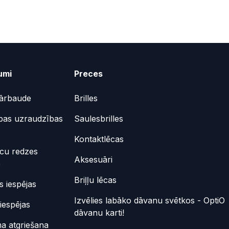
umi
Preces
ārbaude
Brilles
bas uzraudzības
Saulesbrilles
Kontaktlēcas
ēcu redzes
Aksesuāri
e
Briļļu lēcas
 iespējas
Izvēlies labāko dāvanu svētkos - OptiO
iespējas
dāvanu karti!
a atgriešana