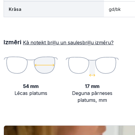
Krāsa
gd/bk
Izmēri
Kā noteikt briļļu un saulesbriļļu izmēru?
54 mm
17 mm
Lēcas platums
Deguna pārneses
platums, mm