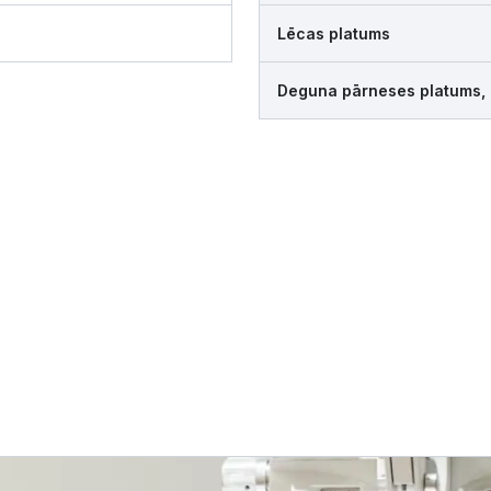
Lēcas platums
Deguna pārneses platums,