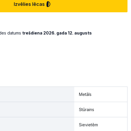
Izvēlies lēcas
ādes datums
trešdiena 2026. gada 12. augusts
Metāls
Stūrains
Sievietēm