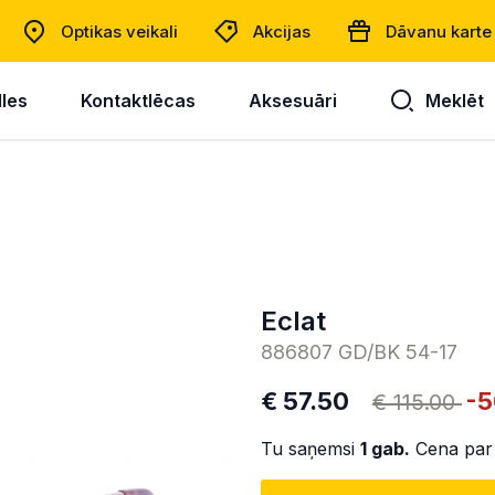
Optikas veikali
Akcijas
Dāvanu karte
lles
Kontaktlēcas
Aksesuāri
Meklēt
Eclat
886807 GD/BK 54-17
€ 57.50
-
€ 115.00
Tu saņemsi
1
gab.
Cena par