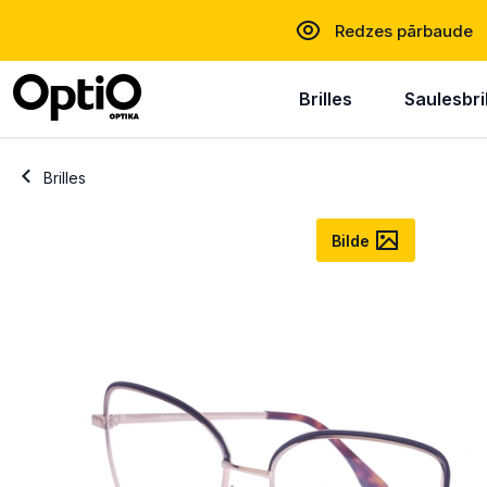
Redzes pārbaude
Brilles
Saulesbri
Brilles
Bilde