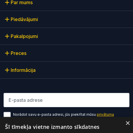
Par mums
Piedāvājumi
Pakalpojumi
Preces
Informācija
Lūdzu ievadiet e-pasta adresi
Norādot savu e-pasta adresi, jūs piekrītat mūsu
privātuma
politikas noteikumiem
×
Šī tīmekļa vietne izmanto sīkdatnes