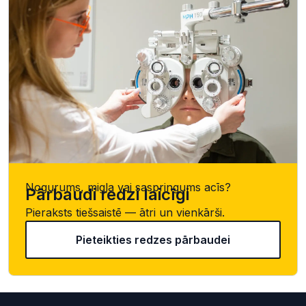
Nogurums, migla vai saspringums acīs?
Pārbaudi redzi laicīgi
Pieraksts tiešsaistē — ātri un vienkārši.
Pieteikties redzes pārbaudei