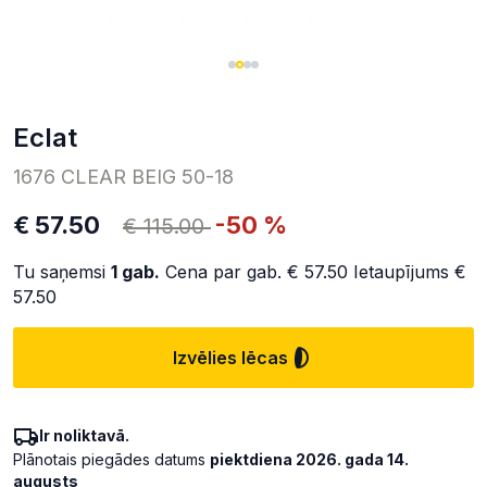
Eclat
1676 CLEAR BEIG 50-18
€ 57.50
-50 %
€ 115.00
Tu saņemsi
1
gab.
Cena par gab.
€ 57.50
Ietaupījums
€
57.50
Izvēlies lēcas
Ir noliktavā.
Plānotais piegādes datums
piektdiena 2026. gada 14.
augusts