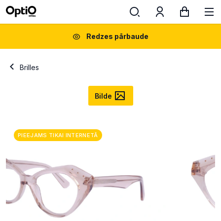
Redzes pārbaude
Brilles
Bilde
PIEEJAMS TIKAI INTERNETĀ