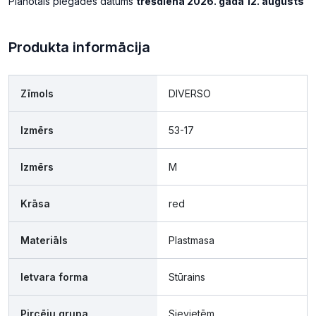
Plānotais piegādes datums
trešdiena 2026. gada 12. augusts
Produkta informācija
Zīmols
DIVERSO
Izmērs
53-17
Izmērs
M
Krāsa
red
Materiāls
Plastmasa
Ietvara forma
Stūrains
Pircēju grupa
Sievietēm