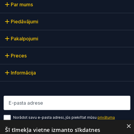
Par mums
Piedāvājumi
Pakalpojumi
Preces
Informācija
Lūdzu ievadiet e-pasta adresi
Norādot savu e-pasta adresi, jūs piekrītat mūsu
privātuma
politikas noteikumiem
×
Šī tīmekļa vietne izmanto sīkdatnes