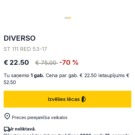
DIVERSO
ST 111 RED 53-17
€ 22.50
-70 %
€ 75.00
Tu saņemsi
1
gab.
Cena par gab.
€ 22.50
Ietaupījums
€
52.50
Izvēlies lēcas
Preces pieejamība veikalos
Ir noliktavā.