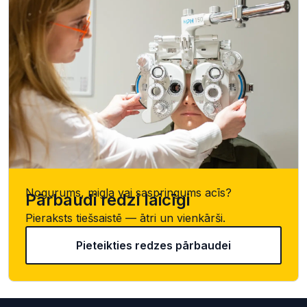
Nogurums, migla vai saspringums acīs?
Pārbaudi redzi laicīgi
Pieraksts tiešsaistē — ātri un vienkārši.
Pieteikties redzes pārbaudei