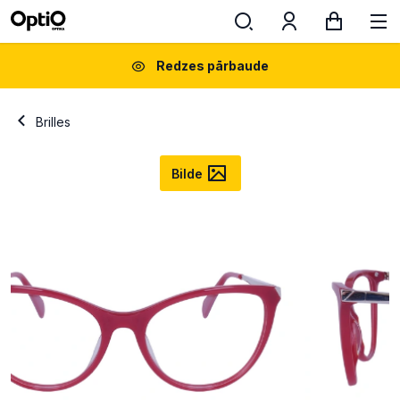
Redzes pārbaude
Brilles
Bilde