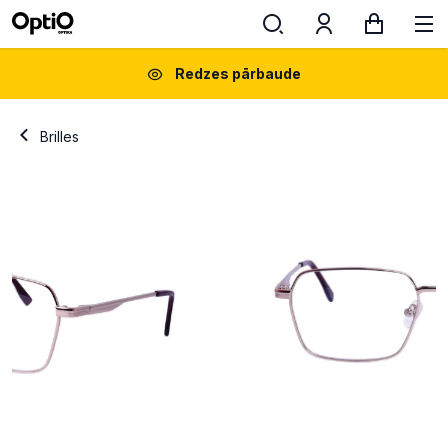
Redzes pārbaude
Brilles