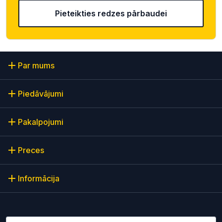
Pieteikties redzes pārbaudei
Par mums
Piedāvājumi
Pakalpojumi
Preces
Informācija
Lūdzu ievadiet e-pasta adresi