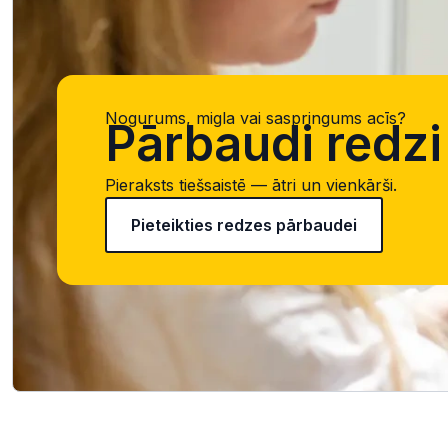
Nogurums, migla vai saspringums acīs?
Pārbaudi redzi 
Pieraksts tiešsaistē — ātri un vienkārši.
Pieteikties redzes pārbaudei