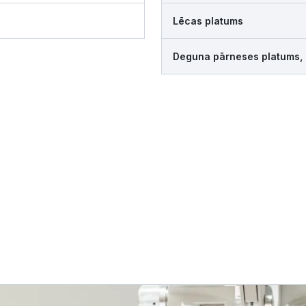
Lēcas platums
Deguna pārneses platums,