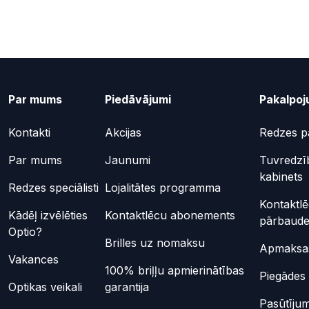
Par mums
Piedāvājumi
Pakalpoj
Kontakti
Akcijas
Redzes p
Par mums
Jaunumi
Tuvredzī
kabinets
Redzes speciālisti
Lojalitātes programma
Kontaktl
Kādēļ izvēlēties
Kontaktlēcu abonements
pārbaud
Optio?
Brilles uz nomaksu
Apmaksas
Vakances
100% briļļu apmierinātības
Piegādes 
Optikas veikali
garantija
Pasūtījum