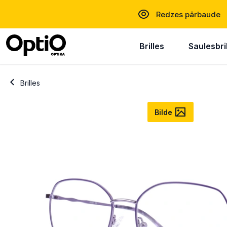
Redzes pārbaude
Brilles
Saulesbri
Brilles
Bilde