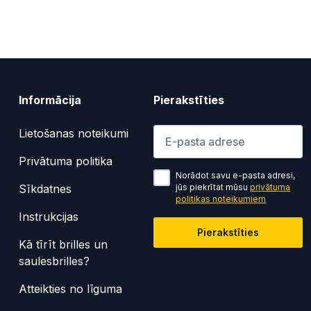
Informācija
Pierakstīties
Lūdzu ievadiet e-pasta adresi
Lietošanas noteikumi
Privātuma politika
Norādot savu e-pasta adresi,
Sīkdatnes
jūs piekrītat mūsu
privātuma
politikas noteikumiem
Instrukcijas
Pierakstīties
Kā tīrīt brilles un
saulesbrilles?
Atteikties no līguma