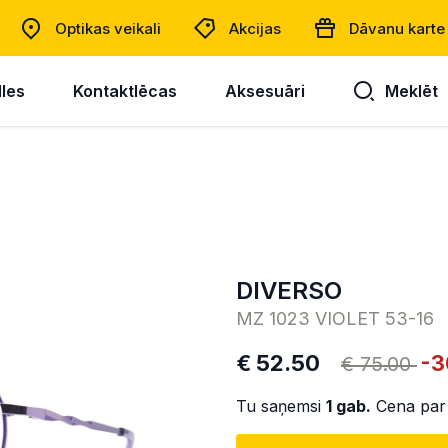
Optikas veikali
Akcijas
Dāvanu karte
lles
Kontaktlēcas
Aksesuāri
Meklēt
DIVERSO
MZ 1023 VIOLET 53-16
€ 52.50
-3
€ 75.00
Tu saņemsi
1
gab.
Cena par