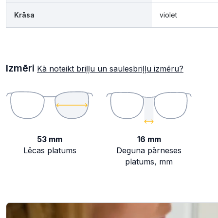
Krāsa
violet
Izmēri
Kā noteikt briļļu un saulesbriļļu izmēru?
53 mm
16 mm
Lēcas platums
Deguna pārneses
platums, mm