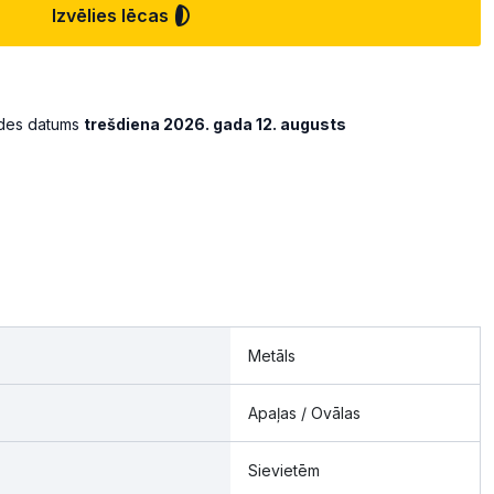
Izvēlies lēcas
ādes datums
trešdiena 2026. gada 12. augusts
Metāls
Apaļas / Ovālas
Sievietēm