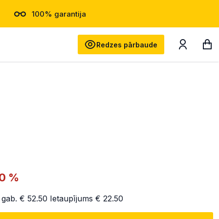
100% garantija
Meklēt
Redzes pārbaude
0 %
 gab.
€ 52.50
Ietaupījums
€ 22.50