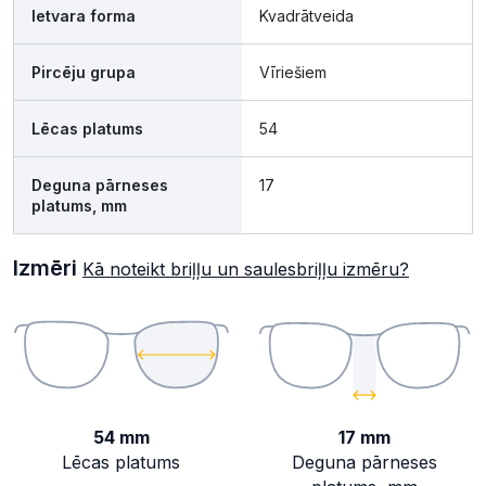
Ietvara forma
Kvadrātveida
Pircēju grupa
Vīriešiem
Lēcas platums
54
Deguna pārneses
17
platums, mm
Izmēri
Kā noteikt briļļu un saulesbriļļu izmēru?
54 mm
17 mm
Lēcas platums
Deguna pārneses