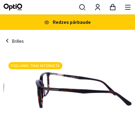
Redzes pārbaude
Brilles
PIEEJAMS TIKAI INTERNETĀ