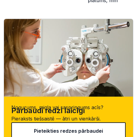
platums, mm
Nogurums, migla vai saspringums acīs?
Pārbaudi redzi laicīgi
Pieraksts tiešsaistē — ātri un vienkārši.
Pieteikties redzes pārbaudei