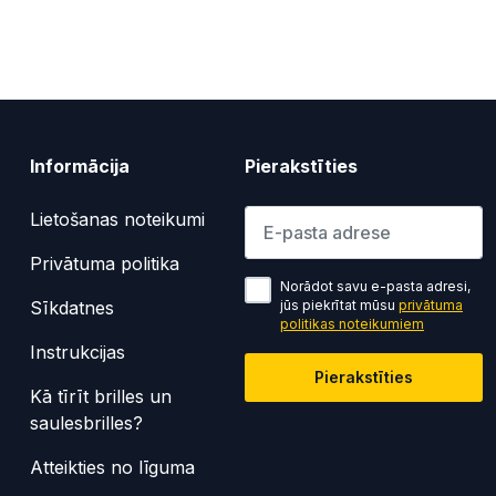
Informācija
Pierakstīties
Lūdzu ievadiet e-pasta adresi
Lietošanas noteikumi
Privātuma politika
Norādot savu e-pasta adresi,
Sīkdatnes
jūs piekrītat mūsu
privātuma
politikas noteikumiem
Instrukcijas
Pierakstīties
Kā tīrīt brilles un
saulesbrilles?
Atteikties no līguma