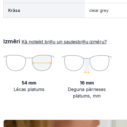
Krāsa
clear grey
Izmēri
Kā noteikt briļļu un saulesbriļļu izmēru?
54 mm
16 mm
Lēcas platums
Deguna pārneses
platums, mm