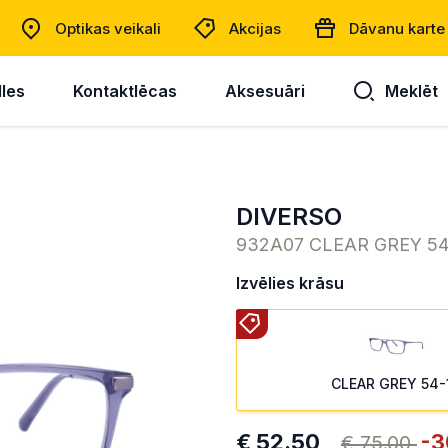
Optikas veikali
Akcijas
Dāvanu karte
lles
Kontaktlēcas
Aksesuāri
Meklēt
DIVERSO
932A07 CLEAR GREY 54
Izvēlies krāsu
CLEAR GREY 54-
€ 52.50
-3
€ 75.00