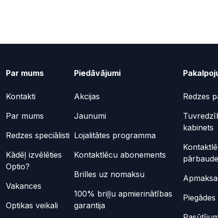
Par mums
Piedāvājumi
Pakalpoj
Kontakti
Akcijas
Redzes p
Par mums
Jaunumi
Tuvredzī
kabinets
Redzes speciālisti
Lojalitātes programma
Kontaktl
Kādēļ izvēlēties
Kontaktlēcu abonements
pārbaud
Optio?
Brilles uz nomaksu
Apmaksas
Vakances
100% briļļu apmierinātības
Piegādes 
Optikas veikali
garantija
Pasūtījum