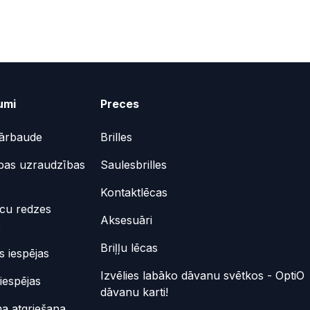
umi
Preces
ārbaude
Brilles
bas uzraudzības
Saulesbrilles
Kontaktlēcas
ēcu redzes
Aksesuāri
e
Briļļu lēcas
 iespējas
Izvēlies labāko dāvanu svētkos - OptiO
iespējas
dāvanu karti!
a atgriešana