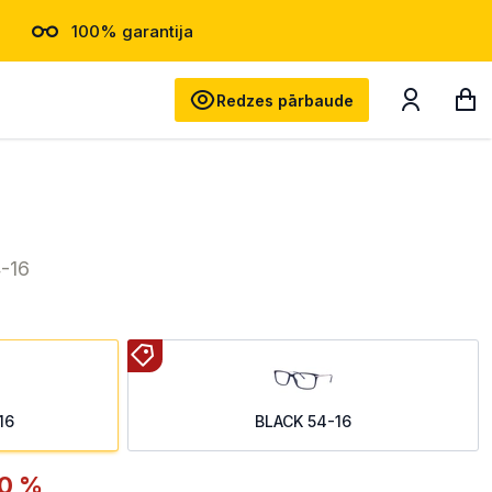
100% garantija
Meklēt
Redzes pārbaude
-16
16
BLACK 54-16
0 %