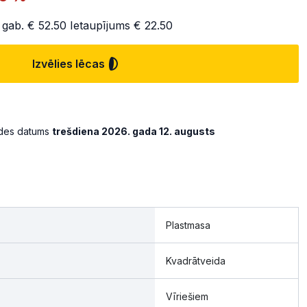
 gab.
€ 52.50
Ietaupījums
€ 22.50
Izvēlies lēcas
ādes datums
trešdiena 2026. gada 12. augusts
Plastmasa
Kvadrātveida
Vīriešiem