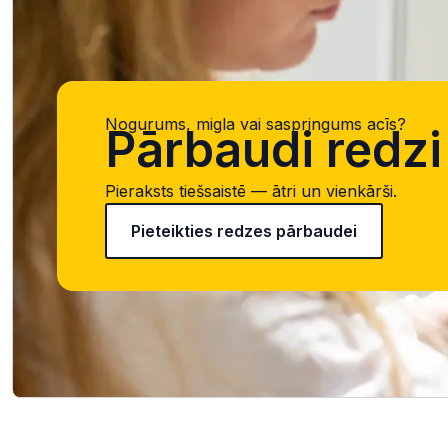
Nogurums, migla vai saspringums acīs?
Pārbaudi redzi 
Pieraksts tiešsaistē — ātri un vienkārši.
Pieteikties redzes pārbaudei